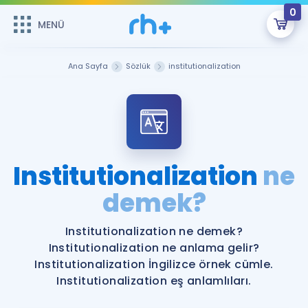
0
MENÜ
MENÜ
Üye Girişi
Ana Sayfa
Sözlük
institutionalization
Online Dersler
Sepetin Şu An Boş.
Çalışma Paketleri
Remzi Hoca ile seni sınava hazırlayacak onlarca eğitim seni
bekliyor!
Kitaplar ve Kaynaklar
GİRİŞ YAP
Institutionalization
ne
Katılımcı Görüşleri
demek?
Şifremi Hatırlamıyorum
ÜYE DEĞİLİM
Faydalı Araçlar
Institutionalization ne demek?
Institutionalization ne anlama gelir?
Ücretsiz Kaynaklar
Blog
İngilizce Gramer
Institutionalization İngilizce örnek cümle.
Institutionalization eş anlamlıları.
Hakkımızda
Kariyer
Sözlük
Soru & Cevap
İletişim