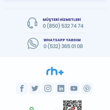
MÜŞTERİ HİZMETLERİ
0 (850) 532 74 74
WHATSAPP YARDIM
0 (532) 365 01 08