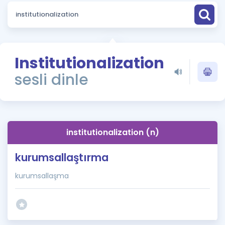
Puan Hesaplama
Rehberlik Aracı
ÖSYM Sınav Takvimi
Institutionalization
sesli dinle
Kampanyalar
Blog
İngilizce Gramer
institutionalization (n)
kurumsallaştırma
kurumsallaşma