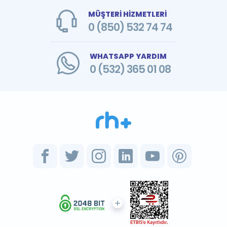
MÜŞTERİ HİZMETLERİ
0 (850) 532 74 74
WHATSAPP YARDIM
0 (532) 365 01 08