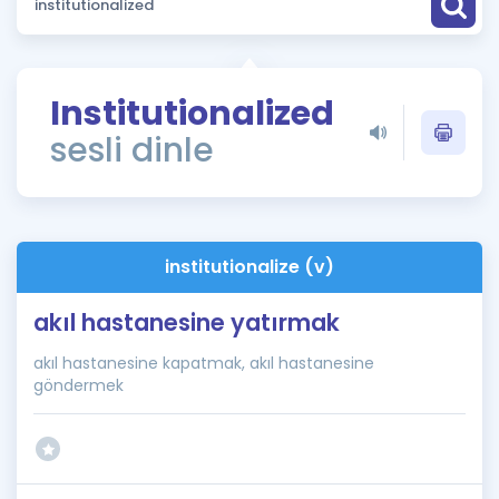
Puan Hesaplama
Rehberlik Aracı
Institutionalized
ÖSYM Sınav Takvimi
sesli dinle
Kampanyalar
Blog
institutionalize (v)
İngilizce Gramer
akıl hastanesine yatırmak
akıl hastanesine kapatmak, akıl hastanesine
göndermek