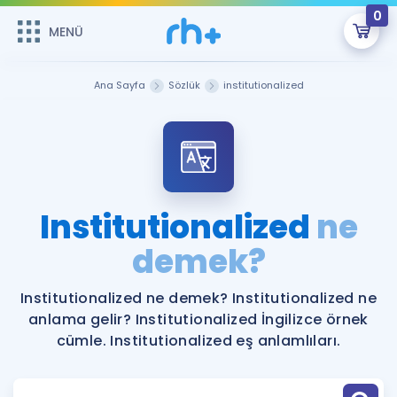
0
MENÜ
MENÜ
Üye Girişi
Ana Sayfa
Sözlük
institutionalized
Online Dersler
Sepetin Şu An Boş.
Çalışma Paketleri
Remzi Hoca ile seni sınava hazırlayacak onlarca eğitim seni
bekliyor!
Kitaplar ve Kaynaklar
GİRİŞ YAP
Institutionalized
ne
Katılımcı Görüşleri
demek?
Şifremi Hatırlamıyorum
ÜYE DEĞİLİM
Faydalı Araçlar
Institutionalized ne demek? Institutionalized ne
anlama gelir? Institutionalized İngilizce örnek
Ücretsiz Kaynaklar
Blog
İngilizce Gramer
cümle. Institutionalized eş anlamlıları.
Hakkımızda
Kariyer
Sözlük
Soru & Cevap
İletişim