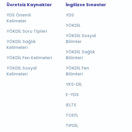
Ücretsiz Kaynaklar
İngilizce Sınavlar
YDS Önemli
YDS
Kelimeler
YÖKDİL
YÖKDİL Soru Tipleri
YÖKDİL Sosyal
YÖKDİL Sağlık
Bilimler
Kelimeleri
YÖKDİL Sağlık
YÖKDİL Fen Kelimeleri
Bilimleri
YÖKDİL Sosyal
YÖKDİL Fen
Kelimeleri
Bilimleri
YKS-DİL
E-YDS
IELTS
TOEFL
TIPDİL