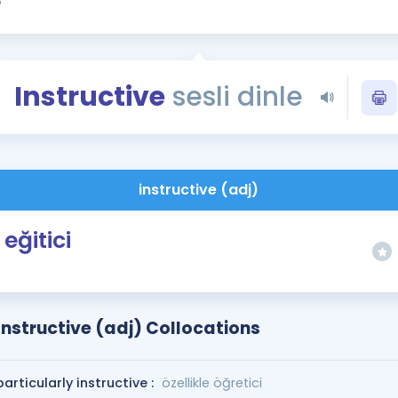
Kampanyalar
Eğitim ve Kitaplar
Blog
Instructive
sesli dinle
YDS - YÖKDİL Tüm S
İngilizce Gram
İngilizce Gramer
instructive (adj)
eğitici
Instructive (adj) Collocations
particularly instructive :
özellikle öğretici