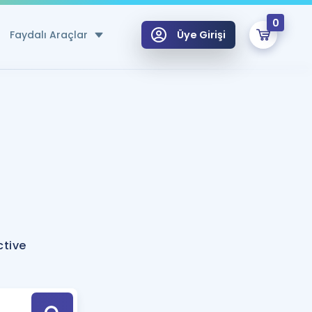
0
Faydalı Araçlar
Üye Girişi
klar
n Ücretsiz Kaynaklar
 için Özel Sözlük
Sepetin Şu An Boş.
ma
uan Hesaplama Aracı
i Hoca ile seni sınava hazırlayacak onlarca eğitim seni bekliyor!
Şifremi Hatırlamıyorum
GİRİŞ YAP
ctive
azırlananlar için Öneriler
kvimi
ÜYE DEĞİLİM
arı Tek Takvimde