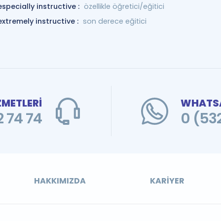
especially instructive :
özellikle öğretici/eğitici
extremely instructive :
son derece eğitici
ZMETLERİ
WHATSA
 74 74
0 (53
HAKKIMIZDA
KARIYER