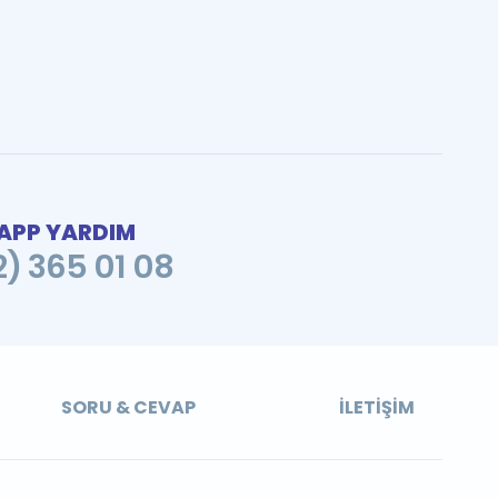
PP YARDIM
2) 365 01 08
SORU & CEVAP
İLETIŞIM