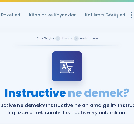
Paketleri
Kitaplar ve Kaynaklar
Katılımcı Görüşleri
Ücretsiz Kayna
Ana Sayfa
Sözlük
instructive
YDS ve YÖKDİL içi
Sözlük
İngilizce Sınavları
Puan Hesapla
Instructive
ne demek?
YDS ve YÖKDİL P
Remz
Rehberlik Aracı
ructive ne demek? Instructive ne anlama gelir? Instru
YDS ve YÖKDİL'e H
İngilizce örnek cümle. Instructive eş anlamlıları.
ÖSYM Sınav Ta
Tüm ÖSYM Sınavl