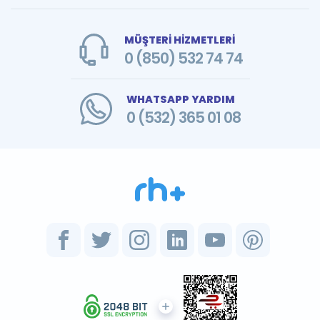
MÜŞTERİ HİZMETLERİ
0 (850) 532 74 74
WHATSAPP YARDIM
0 (532) 365 01 08