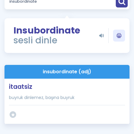
Puan Hesaplama
Rehberlik Aracı
Insubordinate
ÖSYM Sınav Takvimi
sesli dinle
Kampanyalar
Blog
insubordinate (adj)
İngilizce Gramer
itaatsiz
buyruk dinlemez, başına buyruk