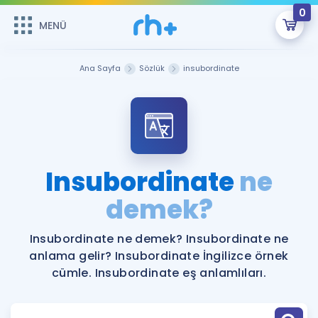
0
MENÜ
MENÜ
Üye Girişi
Ana Sayfa
Sözlük
insubordinate
Online Dersler
Sepetin Şu An Boş.
Çalışma Paketleri
Remzi Hoca ile seni sınava hazırlayacak onlarca eğitim seni
bekliyor!
Kitaplar ve Kaynaklar
GİRİŞ YAP
Insubordinate
ne
Katılımcı Görüşleri
demek?
Şifremi Hatırlamıyorum
ÜYE DEĞİLİM
Faydalı Araçlar
Insubordinate ne demek? Insubordinate ne
anlama gelir? Insubordinate İngilizce örnek
Ücretsiz Kaynaklar
Blog
İngilizce Gramer
cümle. Insubordinate eş anlamlıları.
Hakkımızda
Kariyer
Sözlük
Soru & Cevap
İletişim