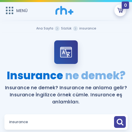
0
MENÜ
MENÜ
Üye Girişi
Ana Sayfa
Sözlük
insurance
Online Dersler
Sepetin Şu An Boş.
Çalışma Paketleri
Remzi Hoca ile seni sınava hazırlayacak onlarca eğitim seni
bekliyor!
Kitaplar ve Kaynaklar
GİRİŞ YAP
Insurance
ne demek?
Katılımcı Görüşleri
Şifremi Hatırlamıyorum
Insurance ne demek? Insurance ne anlama gelir?
Insurance İngilizce örnek cümle. Insurance eş
ÜYE DEĞİLİM
Faydalı Araçlar
anlamlıları.
Ücretsiz Kaynaklar
Blog
İngilizce Gramer
Hakkımızda
Kariyer
Sözlük
Soru & Cevap
İletişim