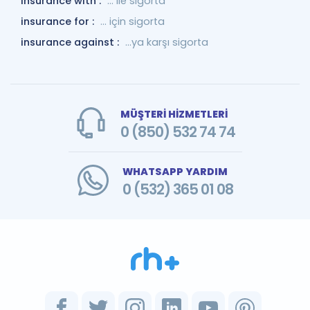
insurance with :
... ile sigorta
insurance for :
... için sigorta
insurance against :
…ya karşı sigorta
MÜŞTERİ HİZMETLERİ
0 (850) 532 74 74
WHATSAPP YARDIM
0 (532) 365 01 08