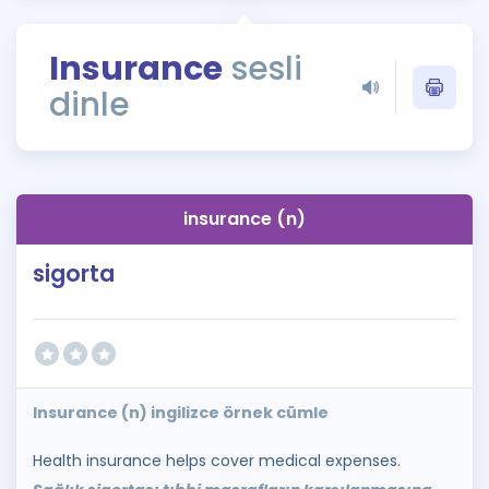
Puan Hesaplama
Insurance
sesli
Rehberlik Aracı
dinle
ÖSYM Sınav Takvimi
Kampanyalar
Blog
insurance (n)
İngilizce Gramer
sigorta
Insurance (n) ingilizce örnek cümle
Health insurance helps cover medical expenses.