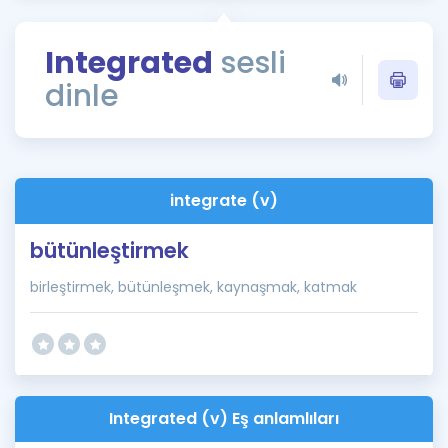
Puan Hesaplama
Integrated
sesli
Rehberlik Aracı
dinle
ÖSYM Sınav Takvimi
Kampanyalar
Blog
integrate (v)
İngilizce Gramer
bütünleştirmek
birleştirmek, bütünleşmek, kaynaşmak, katmak
Integrated (v) Eş anlamlıları