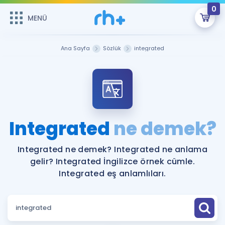
0
MENÜ
MENÜ
Üye Girişi
Ana Sayfa
Sözlük
integrated
Online Dersler
Sepetin Şu An Boş.
Çalışma Paketleri
Remzi Hoca ile seni sınava hazırlayacak onlarca eğitim seni
bekliyor!
Kitaplar ve Kaynaklar
GİRİŞ YAP
Integrated
ne demek?
Katılımcı Görüşleri
Şifremi Hatırlamıyorum
Integrated ne demek? Integrated ne anlama
gelir? Integrated İngilizce örnek cümle.
ÜYE DEĞİLİM
Faydalı Araçlar
Integrated eş anlamlıları.
Ücretsiz Kaynaklar
Blog
İngilizce Gramer
Hakkımızda
Kariyer
Sözlük
Soru & Cevap
İletişim