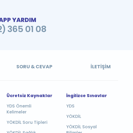
PP YARDIM
2) 365 01 08
SORU & CEVAP
İLETIŞIM
Ücretsiz Kaynaklar
İngilizce Sınavlar
YDS Önemli
YDS
Kelimeler
YÖKDİL
YÖKDİL Soru Tipleri
YÖKDİL Sosyal
YÖKDİL Sağlık
Bilimler