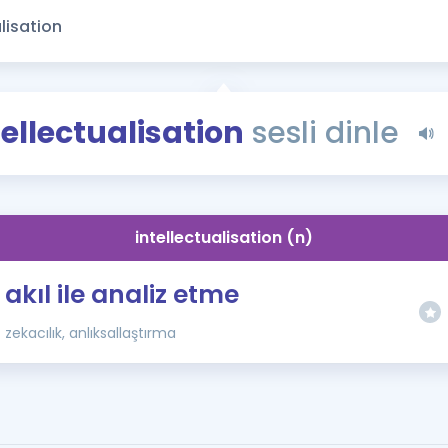
Kampanyalar
Eğitim ve Kitaplar
Blog
YDS - YÖKDİL Tüm S
tellectualisation
sesli dinle
İngilizce Gram
İngilizce Gramer
intellectualisation (n)
akıl ile analiz etme
zekacılık, anlıksallaştırma