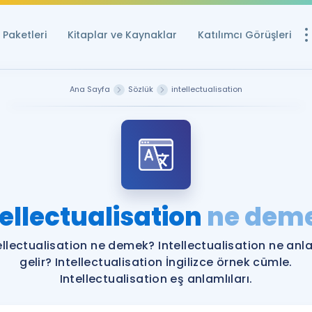
Paketleri
Kitaplar ve Kaynaklar
Katılımcı Görüşleri
Ücretsiz Kayna
Ana Sayfa
Sözlük
intellectualisation
YDS ve YÖKDİL içi
Sözlük
İngilizce Sınavları
Puan Hesapla
tellectualisation
ne dem
YDS ve YÖKDİL P
Remz
Rehberlik Aracı
ellectualisation ne demek? Intellectualisation ne an
YDS ve YÖKDİL'e H
gelir? Intellectualisation İngilizce örnek cümle.
Intellectualisation eş anlamlıları.
ÖSYM Sınav Ta
Tüm ÖSYM Sınavl