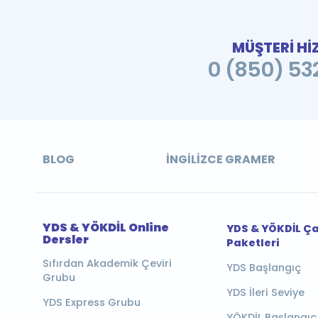
MÜŞTERİ Hİ
0 (850) 532
BLOG
İNGILIZCE GRAMER
YDS & YÖKDİL Online
YDS & YÖKDİL Ç
Dersler
Paketleri
Sıfırdan Akademik Çeviri
YDS Başlangıç
Grubu
YDS İleri Seviye
YDS Express Grubu
YÖKDİL Başlangıç