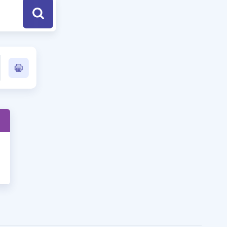
a Özel Fırsatlar
ınavlarla İlgili Haberler
er
 ve Konu Anlatımı