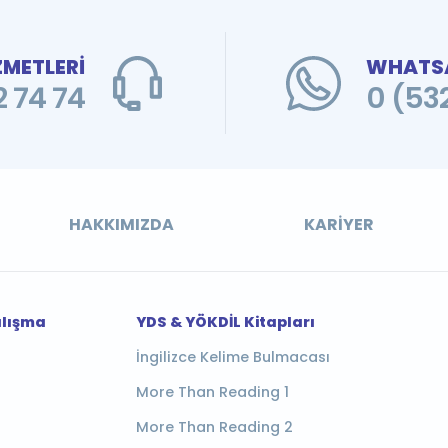
ZMETLERİ
WHATSA
 74 74
0 (53
HAKKIMIZDA
KARIYER
alışma
YDS & YÖKDİL Kitapları
İngilizce Kelime Bulmacası
More Than Reading 1
More Than Reading 2