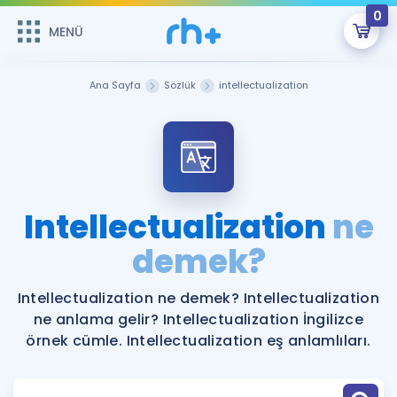
0
MENÜ
MENÜ
Üye Girişi
Ana Sayfa
Sözlük
intellectualization
Online Dersler
Sepetin Şu An Boş.
Çalışma Paketleri
Remzi Hoca ile seni sınava hazırlayacak onlarca eğitim seni
bekliyor!
Kitaplar ve Kaynaklar
GİRİŞ YAP
Intellectualization
ne
Katılımcı Görüşleri
demek?
Şifremi Hatırlamıyorum
ÜYE DEĞİLİM
Faydalı Araçlar
Intellectualization ne demek? Intellectualization
ne anlama gelir? Intellectualization İngilizce
Ücretsiz Kaynaklar
Blog
İngilizce Gramer
örnek cümle. Intellectualization eş anlamlıları.
Hakkımızda
Kariyer
Sözlük
Soru & Cevap
İletişim