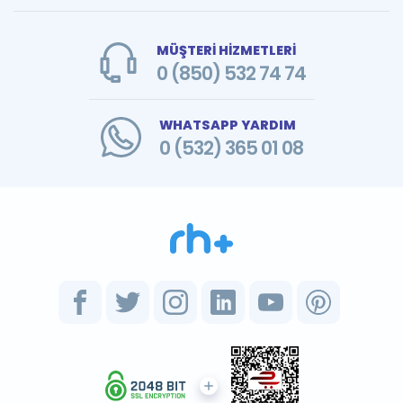
MÜŞTERİ HİZMETLERİ
0 (850) 532 74 74
WHATSAPP YARDIM
0 (532) 365 01 08