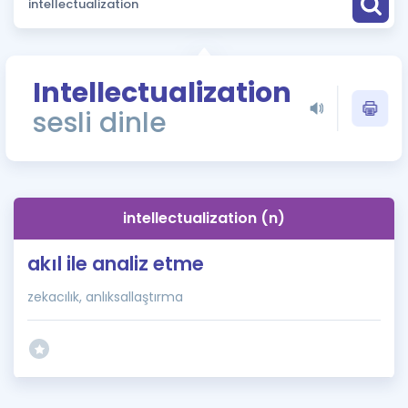
Puan Hesaplama
Rehberlik Aracı
Intellectualization
ÖSYM Sınav Takvimi
sesli dinle
Kampanyalar
Blog
intellectualization (n)
İngilizce Gramer
akıl ile analiz etme
zekacılık, anlıksallaştırma