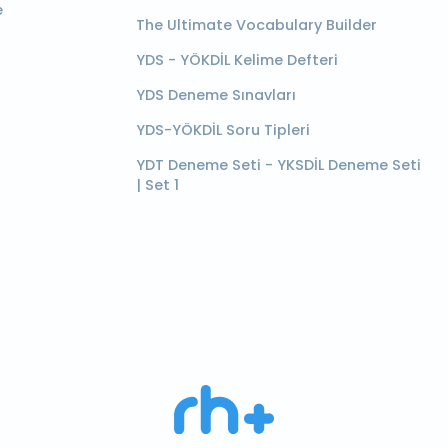
e
The Ultimate Vocabulary Builder
YDS - YÖKDİL Kelime Defteri
YDS Deneme Sınavları
YDS-YÖKDİL Soru Tipleri
YDT Deneme Seti - YKSDİL Deneme Seti
| Set 1