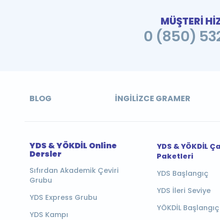
MÜŞTERİ Hİ
0 (850) 532
BLOG
İNGILIZCE GRAMER
YDS & YÖKDİL Online
YDS & YÖKDİL Ç
Dersler
Paketleri
Sıfırdan Akademik Çeviri
YDS Başlangıç
Grubu
YDS İleri Seviye
YDS Express Grubu
YÖKDİL Başlangıç
YDS Kampı