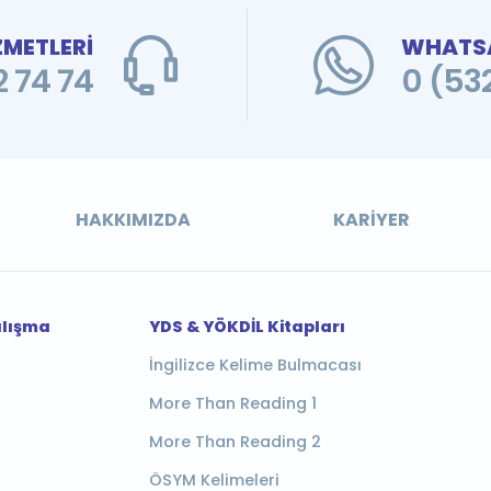
ZMETLERİ
WHATSA
 74 74
0 (53
HAKKIMIZDA
KARIYER
alışma
YDS & YÖKDİL Kitapları
İngilizce Kelime Bulmacası
More Than Reading 1
More Than Reading 2
ÖSYM Kelimeleri