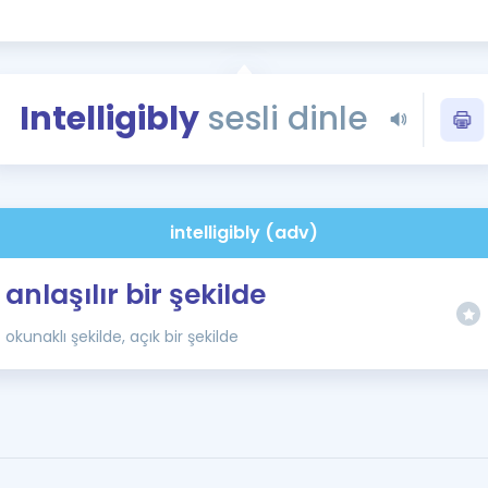
Kampanyalar
Eğitim ve Kitaplar
Blog
Intelligibly
sesli dinle
YDS - YÖKDİL Tüm S
İngilizce Gram
İngilizce Gramer
intelligibly (adv)
anlaşılır bir şekilde
okunaklı şekilde, açık bir şekilde