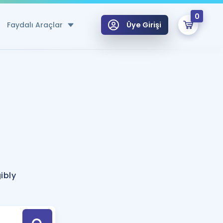
0
Faydalı Araçlar
Üye Girişi
klar
n Ücretsiz Kaynaklar
 için Özel Sözlük
Sepetin Şu An Boş.
ma
uan Hesaplama Aracı
i Hoca ile seni sınava hazırlayacak onlarca eğitim seni bekliyor!
Şifremi Hatırlamıyorum
GİRİŞ YAP
gibly
azırlananlar için Öneriler
kvimi
ÜYE DEĞİLİM
arı Tek Takvimde