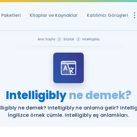
Paketleri
Kitaplar ve Kaynaklar
Katılımcı Görüşleri
Ücretsiz Kayna
Ana Sayfa
Sözlük
intelligibly
YDS ve YÖKDİL içi
Sözlük
İngilizce Sınavları
Puan Hesapla
Intelligibly
ne demek?
YDS ve YÖKDİL P
Remz
Rehberlik Aracı
lligibly ne demek? Intelligibly ne anlama gelir? Intelli
YDS ve YÖKDİL'e H
İngilizce örnek cümle. Intelligibly eş anlamlıları.
ÖSYM Sınav Ta
Tüm ÖSYM Sınavl