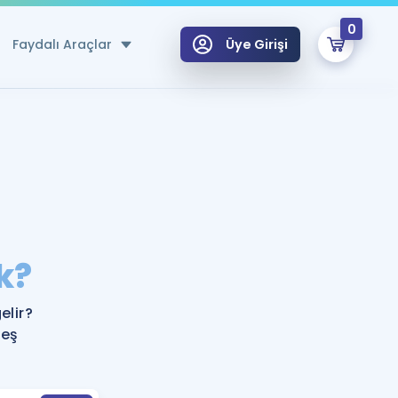
0
Faydalı Araçlar
Üye Girişi
klar
n Ücretsiz Kaynaklar
 için Özel Sözlük
Sepetin Şu An Boş.
ma
k?
uan Hesaplama Aracı
i Hoca ile seni sınava hazırlayacak onlarca eğitim seni bekliyor!
Şifremi Hatırlamıyorum
GİRİŞ YAP
elir?
azırlananlar için Öneriler
 eş
kvimi
ÜYE DEĞİLİM
arı Tek Takvimde