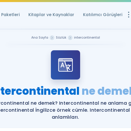
Paketleri
Kitaplar ve Kaynaklar
Katılımcı Görüşleri
Ücretsiz Kayna
Ana Sayfa
Sözlük
intercontinental
YDS ve YÖKDİL içi
Sözlük
İngilizce Sınavları
Puan Hesapla
ntercontinental
ne deme
YDS ve YÖKDİL P
Remz
Rehberlik Aracı
rcontinental ne demek? Intercontinental ne anlama g
YDS ve YÖKDİL'e H
tercontinental İngilizce örnek cümle. Intercontinental
anlamlıları.
ÖSYM Sınav Ta
Tüm ÖSYM Sınavl