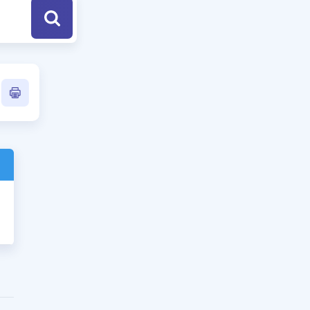
a Özel Fırsatlar
ınavlarla İlgili Haberler
er
 ve Konu Anlatımı