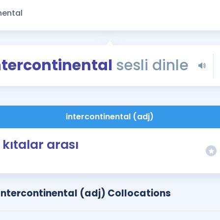
Kampanyalar
Eğitim ve Kitaplar
Blog
YDS - YÖKDİL Tüm S
ntercontinental
sesli dinle
İngilizce Gram
İngilizce Gramer
intercontinental (adj)
kıtalar arası
Intercontinental (adj) Collocations