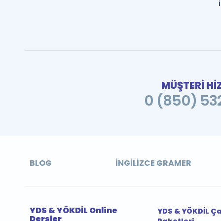
MÜŞTERİ Hİ
0 (850) 532
BLOG
İNGILIZCE GRAMER
YDS & YÖKDİL Online
YDS & YÖKDİL Ç
Dersler