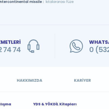
intercontinental missile :
kıtalararası füze
ZMETLERİ
WHATSA
 74 74
0 (53
HAKKIMIZDA
KARIYER
alışma
YDS & YÖKDİL Kitapları