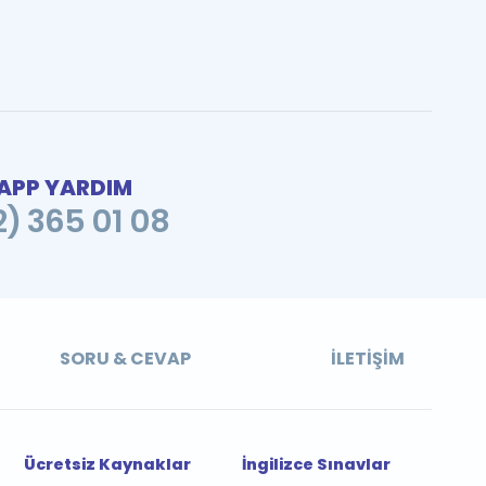
PP YARDIM
2) 365 01 08
SORU & CEVAP
İLETIŞIM
Ücretsiz Kaynaklar
İngilizce Sınavlar