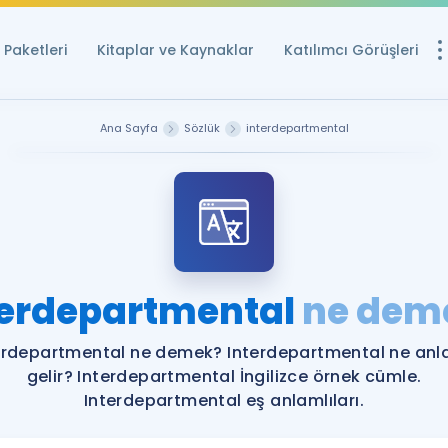
Paketleri
Kitaplar ve Kaynaklar
Katılımcı Görüşleri
Ücretsiz Kayna
Ana Sayfa
Sözlük
interdepartmental
YDS ve YÖKDİL içi
Sözlük
İngilizce Sınavları
Puan Hesapla
terdepartmental
ne dem
YDS ve YÖKDİL P
Remz
Rehberlik Aracı
erdepartmental ne demek? Interdepartmental ne an
YDS ve YÖKDİL'e H
gelir? Interdepartmental İngilizce örnek cümle.
Interdepartmental eş anlamlıları.
ÖSYM Sınav Ta
Tüm ÖSYM Sınavl