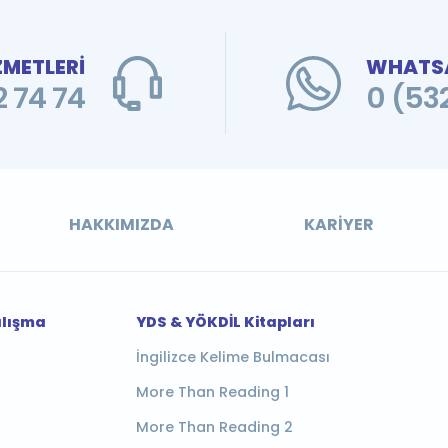
ZMETLERİ
WHATSA
 74 74
0 (53
HAKKIMIZDA
KARIYER
alışma
YDS & YÖKDİL Kitapları
İngilizce Kelime Bulmacası
More Than Reading 1
More Than Reading 2