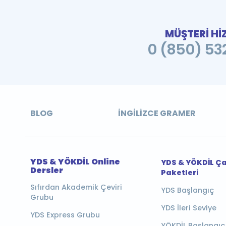
MÜŞTERİ Hİ
0 (850) 532
BLOG
İNGILIZCE GRAMER
YDS & YÖKDİL Online
YDS & YÖKDİL Ç
Dersler
Paketleri
Sıfırdan Akademik Çeviri
YDS Başlangıç
Grubu
YDS İleri Seviye
YDS Express Grubu
YÖKDİL Başlangıç