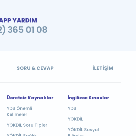
PP YARDIM
2) 365 01 08
SORU & CEVAP
İLETIŞIM
Ücretsiz Kaynaklar
İngilizce Sınavlar
YDS Önemli
YDS
Kelimeler
YÖKDİL
YÖKDİL Soru Tipleri
YÖKDİL Sosyal
YÖKDİL Sağlık
Bilimler