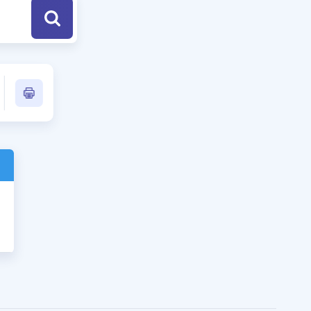
a Özel Fırsatlar
ınavlarla İlgili Haberler
er
 ve Konu Anlatımı