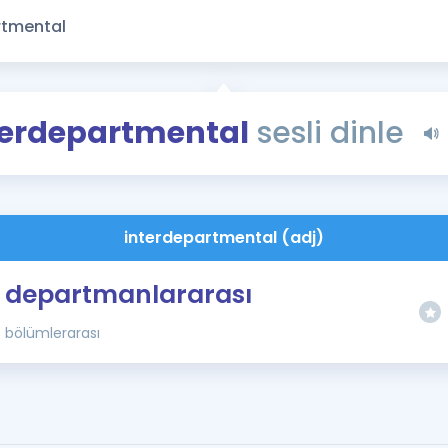
Kampanyalar
Eğitim ve Kitaplar
Blog
YDS - YÖKDİL Tüm S
terdepartmental
sesli dinle
İngilizce Gram
İngilizce Gramer
interdepartmental (adj)
departmanlararası
bölümlerarası