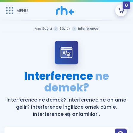
0
MENÜ
MENÜ
Üye Girişi
Ana Sayfa
Sözlük
interference
Online Dersler
Sepetin Şu An Boş.
Çalışma Paketleri
Remzi Hoca ile seni sınava hazırlayacak onlarca eğitim seni
bekliyor!
Kitaplar ve Kaynaklar
GİRİŞ YAP
Interference
ne
Katılımcı Görüşleri
demek?
Şifremi Hatırlamıyorum
ÜYE DEĞİLİM
Faydalı Araçlar
Interference ne demek? Interference ne anlama
gelir? Interference İngilizce örnek cümle.
Ücretsiz Kaynaklar
Blog
İngilizce Gramer
Interference eş anlamlıları.
Hakkımızda
Kariyer
Sözlük
Soru & Cevap
İletişim