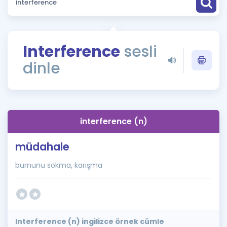
Puan Hesaplama
Rehberlik Aracı
Interference
sesli
ÖSYM Sınav Takvimi
dinle
Kampanyalar
Blog
interference (n)
İngilizce Gramer
müdahale
burnunu sokma, karışma
Interference (n) ingilizce örnek cümle