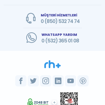
MÜŞTERİ HİZMETLERİ
0 (850) 532 74 74
WHATSAPP YARDIM
0 (532) 365 01 08