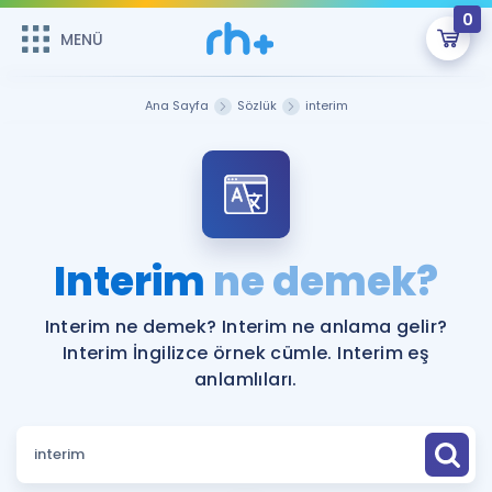
0
MENÜ
MENÜ
Üye Girişi
Ana Sayfa
Sözlük
interim
Online Dersler
Sepetin Şu An Boş.
Çalışma Paketleri
Remzi Hoca ile seni sınava hazırlayacak onlarca eğitim seni
bekliyor!
Kitaplar ve Kaynaklar
GİRİŞ YAP
Interim
ne demek?
Katılımcı Görüşleri
Şifremi Hatırlamıyorum
Interim ne demek? Interim ne anlama gelir?
Interim İngilizce örnek cümle. Interim eş
ÜYE DEĞİLİM
Faydalı Araçlar
anlamlıları.
Ücretsiz Kaynaklar
Blog
İngilizce Gramer
Hakkımızda
Kariyer
Sözlük
Soru & Cevap
İletişim