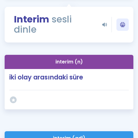
Puan Hesaplama
Interim
sesli
Rehberlik Aracı
dinle
ÖSYM Sınav Takvimi
Kampanyalar
Blog
interim (n)
İngilizce Gramer
iki olay arasındaki süre