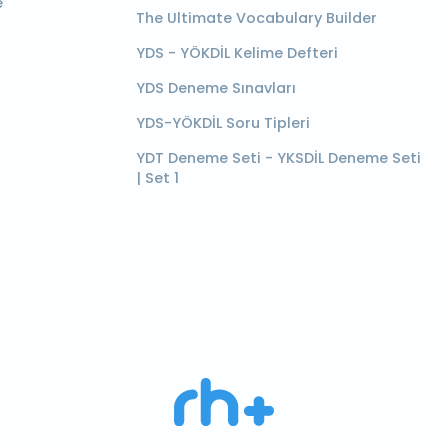
e
The Ultimate Vocabulary Builder
YDS - YÖKDİL Kelime Defteri
YDS Deneme Sınavları
YDS-YÖKDİL Soru Tipleri
YDT Deneme Seti - YKSDİL Deneme Seti
| Set 1