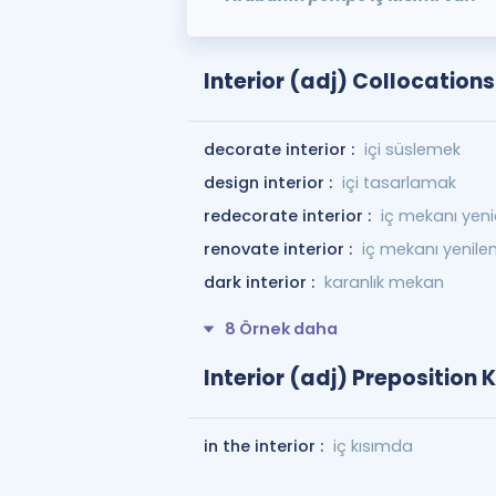
Interior (adj) Collocations
decorate interior :
içi süslemek
design interior :
içi tasarlamak
redecorate interior :
iç mekanı yen
renovate interior :
iç mekanı yenil
dark interior :
karanlık mekan
8 Örnek daha
Interior (adj) Preposition 
in the interior :
iç kısımda