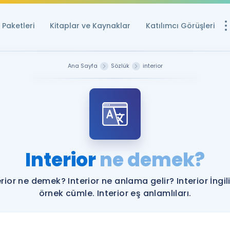
Paketleri
Kitaplar ve Kaynaklar
Katılımcı Görüşleri
Ücretsiz Kayna
Ana Sayfa
Sözlük
interior
YDS ve YÖKDİL içi
Sözlük
İngilizce Sınavları
Puan Hesapla
Interior
ne demek?
YDS ve YÖKDİL P
Remz
Rehberlik Aracı
erior ne demek? Interior ne anlama gelir? Interior İngil
YDS ve YÖKDİL'e H
örnek cümle. Interior eş anlamlıları.
ÖSYM Sınav Ta
Tüm ÖSYM Sınavl