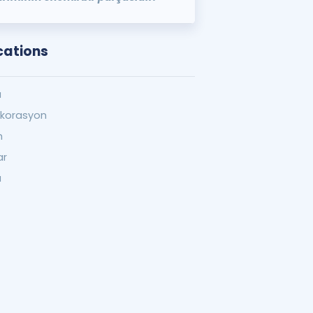
ocations
u
ekorasyon
m
ar
a