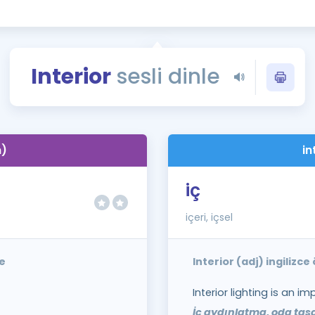
Kampanyalar
Eğitim ve Kitaplar
Blog
Interior
sesli dinle
YDS - YÖKDİL Tüm S
İngilizce Gram
İngilizce Gramer
n)
in
iç
içeri, içsel
le
Interior (adj) ingilizc
Interior lighting is an 
İç aydınlatma, oda tasa