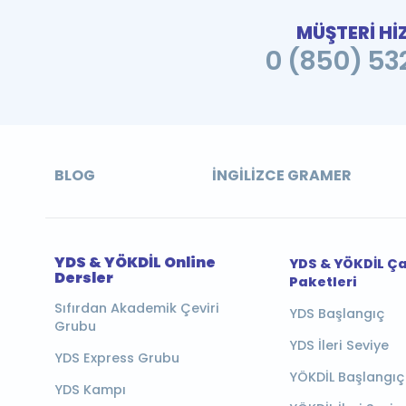
MÜŞTERİ Hİ
0 (850) 532
BLOG
İNGILIZCE GRAMER
YDS & YÖKDİL Online
YDS & YÖKDİL Ç
Dersler
Paketleri
Sıfırdan Akademik Çeviri
YDS Başlangıç
Grubu
YDS İleri Seviye
YDS Express Grubu
YÖKDİL Başlangıç
YDS Kampı