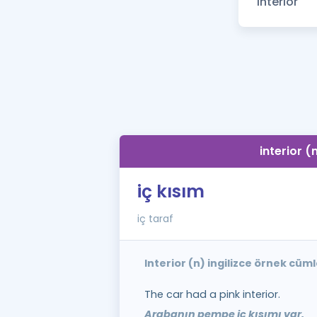
interior (
iç kısım
iç taraf
Interior (n) ingilizce örnek cüm
The car had a pink interior.
Arabanın pempe iç kısımı var.