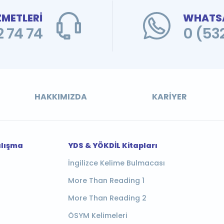
ZMETLERİ
WHATSA
 74 74
0 (53
HAKKIMIZDA
KARIYER
alışma
YDS & YÖKDİL Kitapları
İngilizce Kelime Bulmacası
More Than Reading 1
More Than Reading 2
ÖSYM Kelimeleri