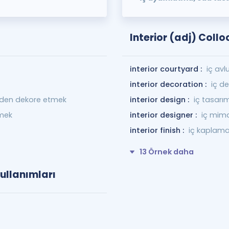
Interior (adj) Coll
interior courtyard :
iç avl
interior decoration :
iç d
iden dekore etmek
interior design :
iç tasarı
emek
interior designer :
iç mim
interior finish :
iç kaplam
13 Örnek daha
Kullanımları