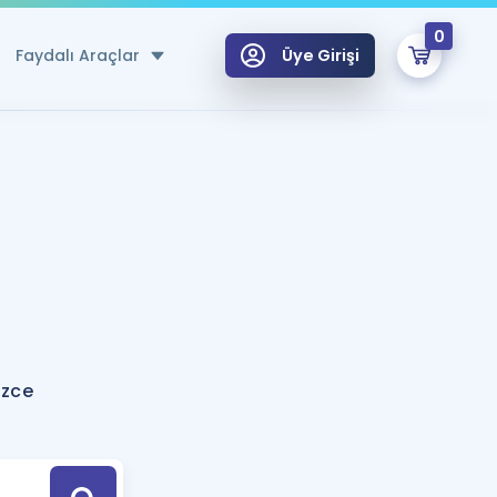
0
Faydalı Araçlar
Üye Girişi
klar
n Ücretsiz Kaynaklar
 için Özel Sözlük
Sepetin Şu An Boş.
ma
uan Hesaplama Aracı
i Hoca ile seni sınava hazırlayacak onlarca eğitim seni bekliyor!
Şifremi Hatırlamıyorum
GİRİŞ YAP
izce
azırlananlar için Öneriler
kvimi
ÜYE DEĞİLİM
arı Tek Takvimde