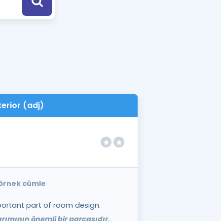
a Özel Fırsatlar
ınavlarla İlgili Haberler
er
 ve Konu Anlatımı
terior (adj)
e örnek cümle
important part of room design.
rımının önemli bir parçasıdır.