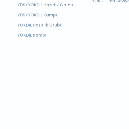
YÖKDİL İleri Seviy
YDS+YÖKDİL Hazırlık Grubu
YDS+YÖKDİL Kampı
YÖKDİL Hazırlık Grubu
YÖKDİL Kampı