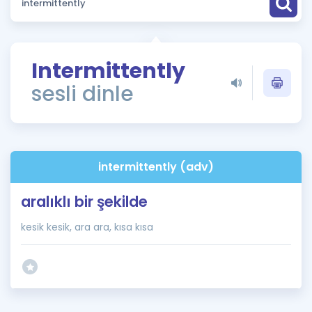
Puan Hesaplama
Rehberlik Aracı
Intermittently
ÖSYM Sınav Takvimi
sesli dinle
Kampanyalar
Blog
intermittently (adv)
İngilizce Gramer
aralıklı bir şekilde
kesik kesik, ara ara, kısa kısa