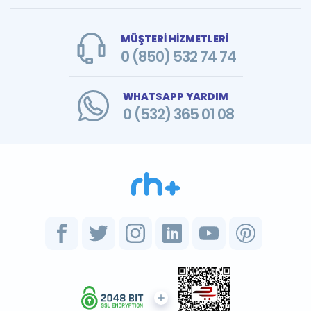
MÜŞTERİ HİZMETLERİ
0 (850) 532 74 74
WHATSAPP YARDIM
0 (532) 365 01 08