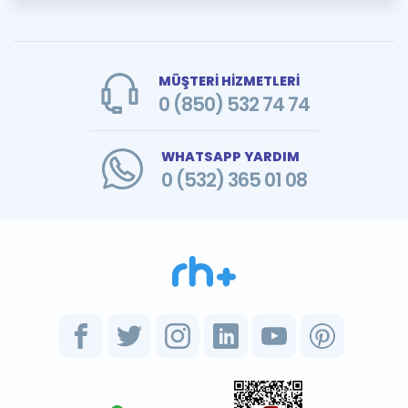
MÜŞTERİ HİZMETLERİ
0 (850) 532 74 74
WHATSAPP YARDIM
0 (532) 365 01 08