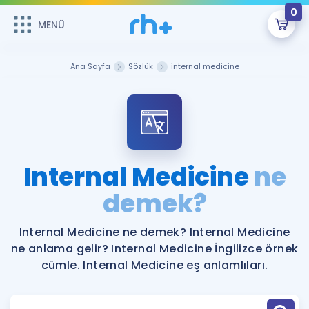
0
MENÜ
MENÜ
Üye Girişi
Ana Sayfa
Sözlük
internal medicine
Online Dersler
Sepetin Şu An Boş.
Çalışma Paketleri
Remzi Hoca ile seni sınava hazırlayacak onlarca eğitim seni
bekliyor!
Kitaplar ve Kaynaklar
GİRİŞ YAP
Internal Medicine
ne
Katılımcı Görüşleri
demek?
Şifremi Hatırlamıyorum
ÜYE DEĞİLİM
Faydalı Araçlar
Internal Medicine ne demek? Internal Medicine
ne anlama gelir? Internal Medicine İngilizce örnek
Ücretsiz Kaynaklar
Blog
İngilizce Gramer
cümle. Internal Medicine eş anlamlıları.
Hakkımızda
Kariyer
Sözlük
Soru & Cevap
İletişim