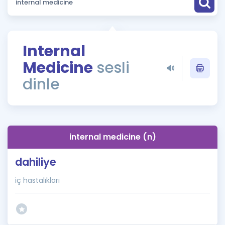
Puan Hesaplama
Rehberlik Aracı
Internal
ÖSYM Sınav Takvimi
Medicine
sesli
Kampanyalar
dinle
Blog
İngilizce Gramer
internal medicine (n)
dahiliye
iç hastalıkları