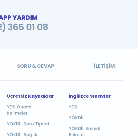
PP YARDIM
2) 365 01 08
SORU & CEVAP
İLETIŞIM
Ücretsiz Kaynaklar
İngilizce Sınavlar
YDS Önemli
YDS
Kelimeler
YÖKDİL
YÖKDİL Soru Tipleri
YÖKDİL Sosyal
YÖKDİL Sağlık
Bilimler