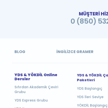
MÜŞTERİ Hİ
0 (850) 532
BLOG
İNGILIZCE GRAMER
YDS & YÖKDİL Online
YDS & YÖKDİL Ç
Dersler
Paketleri
Sıfırdan Akademik Çeviri
YDS Başlangıç
Grubu
YDS İleri Seviye
YDS Express Grubu
YÖKDİL Başlangıç