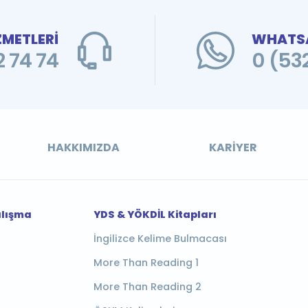
ZMETLERİ
WHATSA
 74 74
0 (53
HAKKIMIZDA
KARIYER
alışma
YDS & YÖKDİL Kitapları
İngilizce Kelime Bulmacası
More Than Reading 1
More Than Reading 2