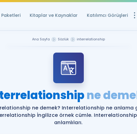
Paketleri
Kitaplar ve Kaynaklar
Katılımcı Görüşleri
Ücretsiz Kayna
Ana Sayfa
Sözlük
interrelationship
YDS ve YÖKDİL içi
Sözlük
İngilizce Sınavları
Puan Hesapla
terrelationship
ne deme
YDS ve YÖKDİL P
Remz
Rehberlik Aracı
rrelationship ne demek? Interrelationship ne anlama g
YDS ve YÖKDİL'e H
terrelationship İngilizce örnek cümle. Interrelationship
anlamlıları.
ÖSYM Sınav Ta
Tüm ÖSYM Sınavl