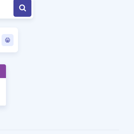
a Özel Fırsatlar
ınavlarla İlgili Haberler
er
 ve Konu Anlatımı