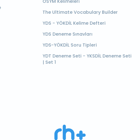
ÖSYM Kelimeleri
e
The Ultimate Vocabulary Builder
YDS - YÖKDİL Kelime Defteri
YDS Deneme Sınavları
YDS-YÖKDİL Soru Tipleri
YDT Deneme Seti - YKSDİL Deneme Seti
| Set 1