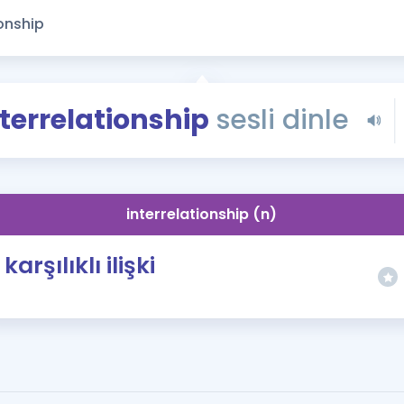
Kampanyalar
Eğitim ve Kitaplar
Blog
YDS - YÖKDİL Tüm S
nterrelationship
sesli dinle
İngilizce Gram
İngilizce Gramer
interrelationship (n)
karşılıklı ilişki