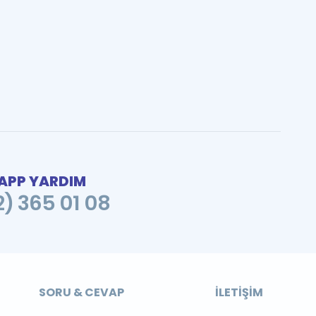
PP YARDIM
2) 365 01 08
SORU & CEVAP
İLETIŞIM