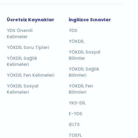
Ücretsiz Kaynaklar
İngilizce Sınavlar
YDS Önemli
YDS
Kelimeler
YÖKDİL
YÖKDİL Soru Tipleri
YÖKDİL Sosyal
YÖKDİL Sağlık
Bilimler
Kelimeleri
YÖKDİL Sağlık
YÖKDİL Fen Kelimeleri
Bilimleri
YÖKDİL Sosyal
YÖKDİL Fen
Kelimeleri
Bilimleri
YKS-DİL
E-YDS
IELTS
TOEFL