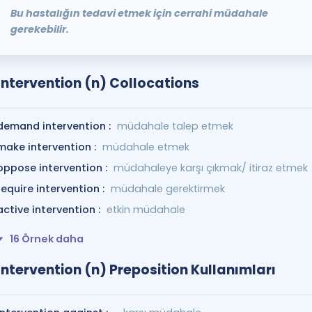
Bu hastalığın tedavi etmek için cerrahi müdahale
gerekebilir.
Intervention (n) Collocations
demand intervention :
müdahale talep etmek
make intervention :
müdahale etmek
oppose intervention :
müdahaleye karşı çıkmak/ itiraz etmek
require intervention :
müdahale gerektirmek
active intervention :
etkin müdahale
16 Örnek daha
Intervention (n) Preposition Kullanımları