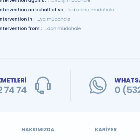
intervention against :
... karşı müdahale
intervention on behalf of sb :
biri adına müdahale
intervention in :
…ya müdahale
intervention from :
...dan müdahale
ZMETLERİ
WHATSA
 74 74
0 (53
HAKKIMIZDA
KARIYER