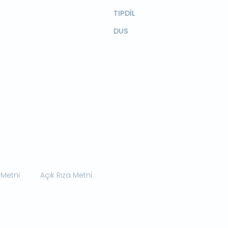
TIPDİL
DUS
 Metni
Açık Rıza Metni