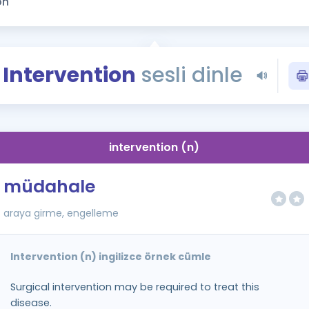
Kampanyalar
Eğitim ve Kitaplar
Blog
Intervention
sesli dinle
YDS - YÖKDİL Tüm S
İngilizce Gram
İngilizce Gramer
intervention (n)
müdahale
araya girme, engelleme
Intervention (n) ingilizce örnek cümle
Surgical intervention may be required to treat this
disease.