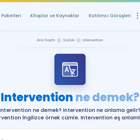
Paketleri
Kitaplar ve Kaynaklar
Katılımcı Görüşleri
Ücretsiz Kayna
Ana Sayfa
Sözlük
intervention
YDS ve YÖKDİL içi
Sözlük
İngilizce Sınavları
Puan Hesapla
Intervention
ne demek?
YDS ve YÖKDİL P
Remz
Rehberlik Aracı
Intervention ne demek? Intervention ne anlama gelir
YDS ve YÖKDİL'e H
rvention İngilizce örnek cümle. Intervention eş anlamlı
ÖSYM Sınav Ta
Tüm ÖSYM Sınavl