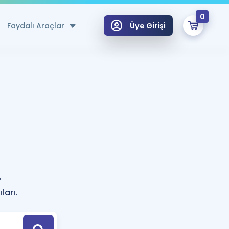
0
Faydalı Araçlar
Üye Girişi
klar
n Ücretsiz Kaynaklar
 için Özel Sözlük
Sepetin Şu An Boş.
ma
uan Hesaplama Aracı
i Hoca ile seni sınava hazırlayacak onlarca eğitim seni bekliyor!
Şifremi Hatırlamıyorum
GİRİŞ YAP
?
azırlananlar için Öneriler
ları.
kvimi
ÜYE DEĞİLİM
arı Tek Takvimde