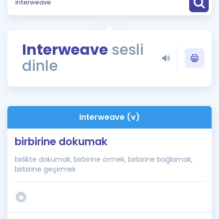
Puan Hesaplama
Rehberlik Aracı
Interweave
sesli
ÖSYM Sınav Takvimi
dinle
Kampanyalar
Blog
interweave (v)
İngilizce Gramer
birbirine dokumak
birlikte dokumak, birbirine örmek, birbirine bağlamak,
birbirine geçirmek