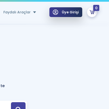
0
Faydalı Araçlar
Üye Girişi
klar
n Ücretsiz Kaynaklar
 için Özel Sözlük
Sepetin Şu An Boş.
ma
uan Hesaplama Aracı
i Hoca ile seni sınava hazırlayacak onlarca eğitim seni bekliyor!
Şifremi Hatırlamıyorum
GİRİŞ YAP
ate
azırlananlar için Öneriler
kvimi
ÜYE DEĞİLİM
arı Tek Takvimde