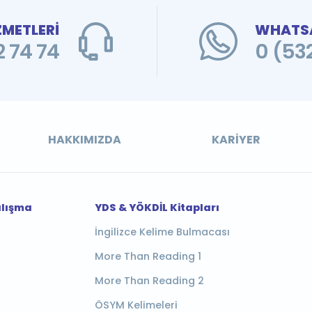
ZMETLERİ
WHATSA
 74 74
0 (53
HAKKIMIZDA
KARIYER
alışma
YDS & YÖKDİL Kitapları
İngilizce Kelime Bulmacası
More Than Reading 1
More Than Reading 2
ÖSYM Kelimeleri