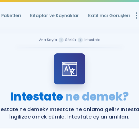
Paketleri
Kitaplar ve Kaynaklar
Katılımcı Görüşleri
Ücretsiz Kayna
Ana Sayfa
Sözlük
intestate
YDS ve YÖKDİL içi
Sözlük
İngilizce Sınavları
Puan Hesapla
Intestate
ne demek?
YDS ve YÖKDİL P
Remz
Rehberlik Aracı
testate ne demek? Intestate ne anlama gelir? Intest
YDS ve YÖKDİL'e H
İngilizce örnek cümle. Intestate eş anlamlıları.
ÖSYM Sınav Ta
Tüm ÖSYM Sınavl