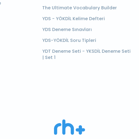
e
The Ultimate Vocabulary Builder
YDS - YÖKDİL Kelime Defteri
YDS Deneme Sınavları
YDS-YÖKDİL Soru Tipleri
YDT Deneme Seti - YKSDİL Deneme Seti
| Set 1