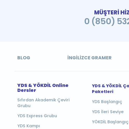
MÜŞTERİ Hİ
0 (850) 532
BLOG
İNGILIZCE GRAMER
YDS & YÖKDİL Online
YDS & YÖKDİL Ç
Dersler
Paketleri
Sıfırdan Akademik Çeviri
YDS Başlangıç
Grubu
YDS İleri Seviye
YDS Express Grubu
YÖKDİL Başlangıç
YDS Kampı