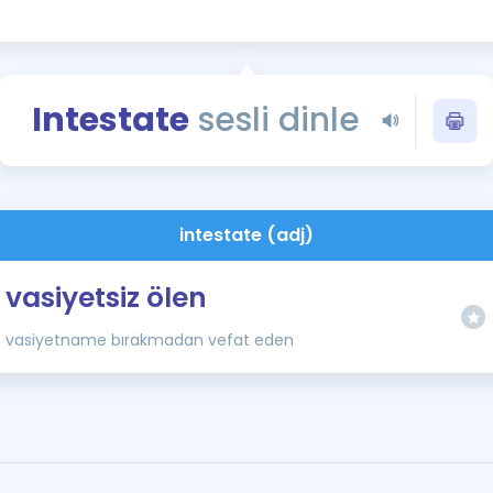
Kampanyalar
Eğitim ve Kitaplar
Blog
Intestate
sesli dinle
YDS - YÖKDİL Tüm S
İngilizce Gram
İngilizce Gramer
intestate (adj)
vasiyetsiz ölen
vasiyetname bırakmadan vefat eden