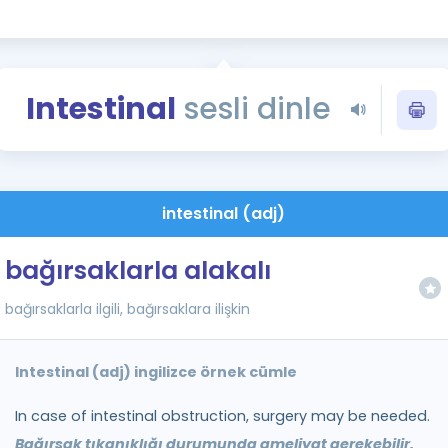
Kampanyalar
Eğitim ve Kitaplar
Blog
Intestinal
sesli dinle
YDS - YÖKDİL Tüm S
İngilizce Gram
İngilizce Gramer
intestinal (adj)
bağırsaklarla alakalı
bağırsaklarla ilgili, bağırsaklara ilişkin
Intestinal (adj) ingilizce örnek cümle
In case of intestinal obstruction, surgery may be needed.
Bağırsak tıkanıklığı durumunda ameliyat gerekebilir.