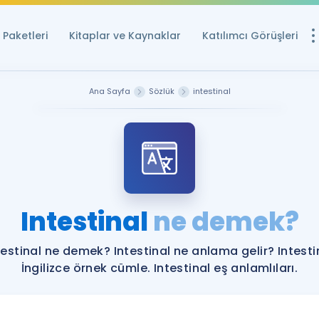
Paketleri
Kitaplar ve Kaynaklar
Katılımcı Görüşleri
Ücretsiz Kayna
Ana Sayfa
Sözlük
intestinal
YDS ve YÖKDİL içi
Sözlük
İngilizce Sınavları
Puan Hesapla
Intestinal
ne demek?
YDS ve YÖKDİL P
Remz
Rehberlik Aracı
testinal ne demek? Intestinal ne anlama gelir? Intesti
YDS ve YÖKDİL'e H
İngilizce örnek cümle. Intestinal eş anlamlıları.
ÖSYM Sınav Ta
Tüm ÖSYM Sınavl