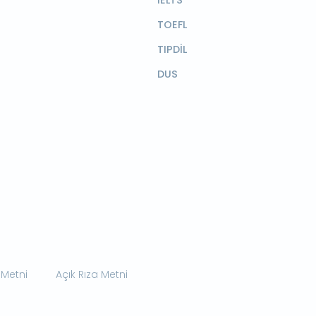
IELTS
TOEFL
TIPDİL
DUS
 Metni
Açık Rıza Metni