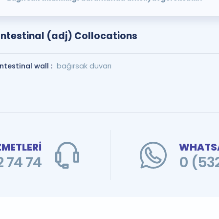
Intestinal (adj) Collocations
intestinal wall :
bağırsak duvarı
ZMETLERİ
WHATSA
 74 74
0 (53