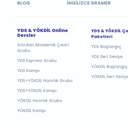
BLOG
İNGILIZCE GRAMER
YDS & YÖKDİL Online
YDS & YÖKDİL Ç
Dersler
Paketleri
Sıfırdan Akademik Çeviri
YDS Başlangıç
Grubu
YDS İleri Seviye
YDS Express Grubu
YÖKDİL Başlangıç
YDS Kampı
YÖKDİL İleri Seviy
YDS+YÖKDİL Hazırlık Grubu
YDS+YÖKDİL Kampı
YÖKDİL Hazırlık Grubu
YÖKDİL Kampı