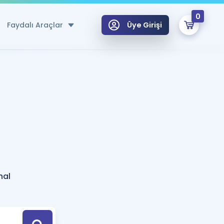
0
Faydalı Araçlar
Üye Girişi
klar
n Ücretsiz Kaynaklar
 için Özel Sözlük
Sepetin Şu An Boş.
ma
uan Hesaplama Aracı
i Hoca ile seni sınava hazırlayacak onlarca eğitim seni bekliyor!
Şifremi Hatırlamıyorum
GİRİŞ YAP
nal
azırlananlar için Öneriler
kvimi
ÜYE DEĞİLİM
arı Tek Takvimde