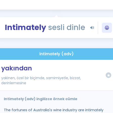
Kampanyalar
Eğitim ve Kitaplar
Blog
Intimately
sesli dinle
YDS - YÖKDİL Tüm S
İngilizce Gram
İngilizce Gramer
intimately (adv)
yakından
yakinen, özel bir biçimde, samimiyetle, bizzat,
derinlemesine
Intimately (adv) ingilizce örnek cümle
The fortunes of Australia's wine industry are intimately