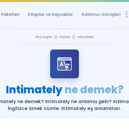
Paketleri
Kitaplar ve Kaynaklar
Katılımcı Görüşleri
Ücretsiz Kayna
Ana Sayfa
Sözlük
intimately
YDS ve YÖKDİL içi
Sözlük
İngilizce Sınavları
Puan Hesapla
Intimately
ne demek?
YDS ve YÖKDİL P
Remz
Rehberlik Aracı
imately ne demek? Intimately ne anlama gelir? Intima
YDS ve YÖKDİL'e H
İngilizce örnek cümle. Intimately eş anlamlıları.
ÖSYM Sınav Ta
Tüm ÖSYM Sınavl