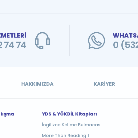
ZMETLERİ
WHATSA
 74 74
0 (53
HAKKIMIZDA
KARIYER
alışma
YDS & YÖKDİL Kitapları
İngilizce Kelime Bulmacası
More Than Reading 1