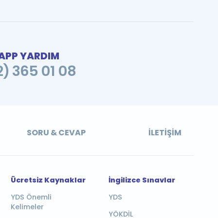
PP YARDIM
2) 365 01 08
SORU & CEVAP
İLETIŞIM
Ücretsiz Kaynaklar
İngilizce Sınavlar
YDS Önemli
YDS
Kelimeler
YÖKDİL