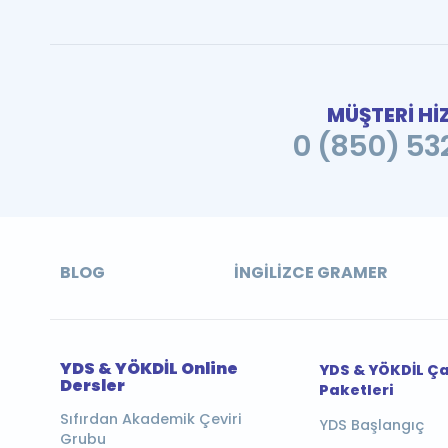
MÜŞTERİ Hİ
0 (850) 532
BLOG
İNGILIZCE GRAMER
YDS & YÖKDİL Online
YDS & YÖKDİL Ç
Dersler
Paketleri
Sıfırdan Akademik Çeviri
YDS Başlangıç
Grubu