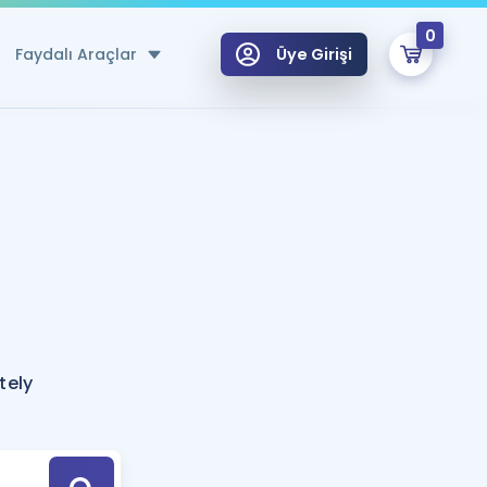
0
Faydalı Araçlar
Üye Girişi
klar
n Ücretsiz Kaynaklar
 için Özel Sözlük
Sepetin Şu An Boş.
ma
uan Hesaplama Aracı
i Hoca ile seni sınava hazırlayacak onlarca eğitim seni bekliyor!
Şifremi Hatırlamıyorum
GİRİŞ YAP
tely
azırlananlar için Öneriler
kvimi
ÜYE DEĞİLİM
arı Tek Takvimde