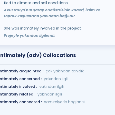
tied to climate and soil conditions.
Avustralya'nın şarap endüstrisinin kaderi, iklim ve
toprak koşullarına yakından bağlıdır.
She was intimately involved in the project.
Projeyle yakından ilgilendi.
Intimately (adv) Collocations
intimately acquainted :
çok yakından tanıdık
intimately concerned :
yakından ilgili
intimately involved :
yakından ilgili
intimately related :
yakından ilgili
intimately connected :
samimiyetle bağlantılı