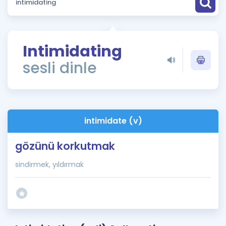
Puan Hesaplama
Rehberlik Aracı
Intimidating
ÖSYM Sınav Takvimi
sesli dinle
Kampanyalar
Blog
intimidate (v)
İngilizce Gramer
gözünü korkutmak
sindirmek, yıldırmak