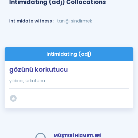
Intimidating (adj) Collocations
intimidate witness :
tanığı sindirmek
intimidating (adj)
gözünü korkutucu
yıldırıcı, ürkütücü
MÜŞTERİ HİZMETLERİ