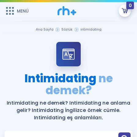
0
MENÜ
MENÜ
Üye Girişi
Ana Sayfa
Sözlük
intimidating
Online Dersler
Sepetin Şu An Boş.
Çalışma Paketleri
Remzi Hoca ile seni sınava hazırlayacak onlarca eğitim seni
bekliyor!
Kitaplar ve Kaynaklar
GİRİŞ YAP
Intimidating
ne
Katılımcı Görüşleri
demek?
Şifremi Hatırlamıyorum
ÜYE DEĞİLİM
Faydalı Araçlar
Intimidating ne demek? Intimidating ne anlama
gelir? Intimidating İngilizce örnek cümle.
Ücretsiz Kaynaklar
Blog
İngilizce Gramer
Intimidating eş anlamlıları.
Hakkımızda
Kariyer
Sözlük
Soru & Cevap
İletişim