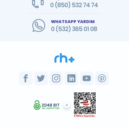
0 (850) 532 74 74
WHATSAPP YARDIM
0 (532) 365 01 08