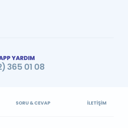
PP YARDIM
2) 365 01 08
SORU & CEVAP
İLETIŞIM