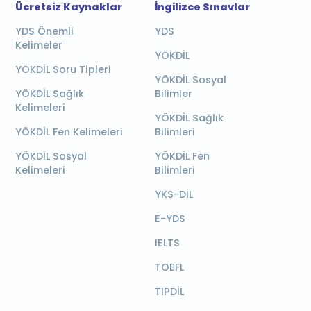
Ücretsiz Kaynaklar
İngilizce Sınavlar
YDS Önemli
YDS
Kelimeler
YÖKDİL
YÖKDİL Soru Tipleri
YÖKDİL Sosyal
YÖKDİL Sağlık
Bilimler
Kelimeleri
YÖKDİL Sağlık
YÖKDİL Fen Kelimeleri
Bilimleri
YÖKDİL Sosyal
YÖKDİL Fen
Kelimeleri
Bilimleri
YKS-DİL
E-YDS
IELTS
TOEFL
TIPDİL