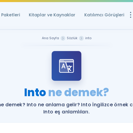
Paketleri
Kitaplar ve Kaynaklar
Katılımcı Görüşleri
Ücretsiz Kayna
Ana Sayfa
Sözlük
into
YDS ve YÖKDİL içi
Sözlük
İngilizce Sınavları
Puan Hesapla
Into
ne demek?
YDS ve YÖKDİL P
Remz
Rehberlik Aracı
ne demek? Into ne anlama gelir? Into İngilizce örnek 
YDS ve YÖKDİL'e H
Into eş anlamlıları.
ÖSYM Sınav Ta
Tüm ÖSYM Sınavl