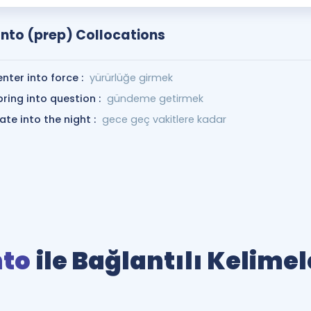
Into (prep) Collocations
enter into force :
yürürlüğe girmek
bring into question :
gündeme getirmek
late into the night :
gece geç vakitlere kadar
nto
ile Bağlantılı Kelimel