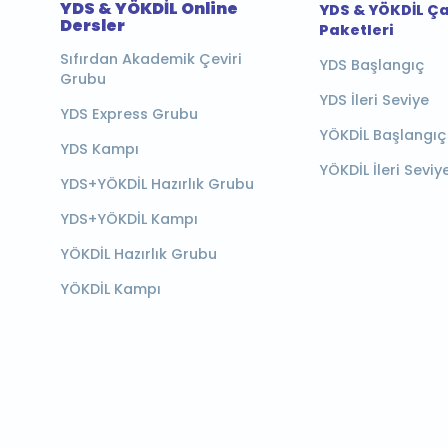
YDS & YÖKDİL Online
YDS & YÖKDİL Ç
Dersler
Paketleri
Sıfırdan Akademik Çeviri
YDS Başlangıç
Grubu
YDS İleri Seviye
YDS Express Grubu
YÖKDİL Başlangıç
YDS Kampı
YÖKDİL İleri Seviy
YDS+YÖKDİL Hazırlık Grubu
YDS+YÖKDİL Kampı
YÖKDİL Hazırlık Grubu
YÖKDİL Kampı