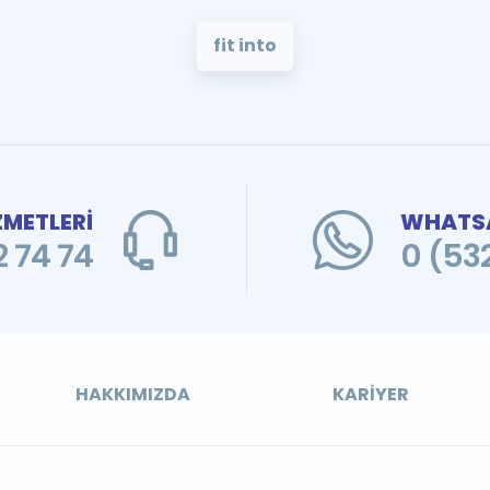
fit into
ZMETLERİ
WHATSA
 74 74
0 (53
HAKKIMIZDA
KARIYER