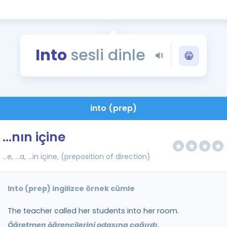
Kampanyalar
Eğitim ve Kitaplar
Blog
Into
sesli dinle
YDS - YÖKDİL Tüm S
İngilizce Gram
İngilizce Gramer
into (prep)
...nın içine
...e, ...a, ...in içine, (preposition of direction)
Into (prep) ingilizce örnek cümle
The teacher called her students into her room.
Öğretmen öğrencilerini odasına çağırdı.