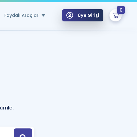
0
Faydalı Araçlar
Üye Girişi
klar
n Ücretsiz Kaynaklar
 için Özel Sözlük
Sepetin Şu An Boş.
ma
uan Hesaplama Aracı
i Hoca ile seni sınava hazırlayacak onlarca eğitim seni bekliyor!
Şifremi Hatırlamıyorum
GİRİŞ YAP
cümle.
azırlananlar için Öneriler
kvimi
ÜYE DEĞİLİM
arı Tek Takvimde