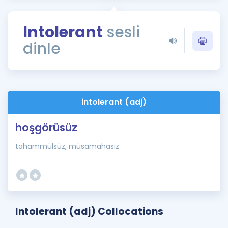
Puan Hesaplama
Intolerant
sesli
Rehberlik Aracı
dinle
ÖSYM Sınav Takvimi
Kampanyalar
Blog
intolerant (adj)
İngilizce Gramer
hoşgörüsüz
tahammülsüz, müsamahasız
Intolerant (adj) Collocations