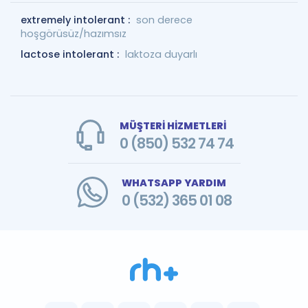
extremely intolerant :
son derece
hoşgörüsüz/hazımsız
lactose intolerant :
laktoza duyarlı
MÜŞTERİ HİZMETLERİ
0 (850) 532 74 74
WHATSAPP YARDIM
0 (532) 365 01 08