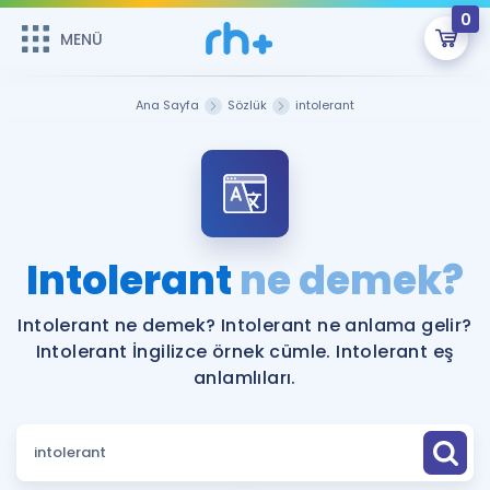
0
MENÜ
MENÜ
Üye Girişi
Ana Sayfa
Sözlük
intolerant
Online Dersler
Sepetin Şu An Boş.
Çalışma Paketleri
Remzi Hoca ile seni sınava hazırlayacak onlarca eğitim seni
bekliyor!
Kitaplar ve Kaynaklar
GİRİŞ YAP
Intolerant
ne demek?
Katılımcı Görüşleri
Şifremi Hatırlamıyorum
Intolerant ne demek? Intolerant ne anlama gelir?
Intolerant İngilizce örnek cümle. Intolerant eş
ÜYE DEĞİLİM
Faydalı Araçlar
anlamlıları.
Ücretsiz Kaynaklar
Blog
İngilizce Gramer
Hakkımızda
Kariyer
Sözlük
Soru & Cevap
İletişim