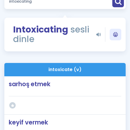
Puan Hesaplama
Rehberlik Aracı
Intoxicating
sesli
ÖSYM Sınav Takvimi
dinle
Kampanyalar
Blog
intoxicate (v)
İngilizce Gramer
sarhoş etmek
keyif vermek