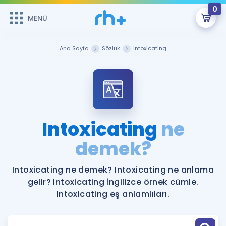
0
MENÜ
MENÜ
Üye Girişi
Ana Sayfa
Sözlük
intoxicating
Online Dersler
Sepetin Şu An Boş.
Çalışma Paketleri
Remzi Hoca ile seni sınava hazırlayacak onlarca eğitim seni
bekliyor!
Kitaplar ve Kaynaklar
GİRİŞ YAP
Intoxicating
ne
Katılımcı Görüşleri
demek?
Şifremi Hatırlamıyorum
ÜYE DEĞİLİM
Faydalı Araçlar
Intoxicating ne demek? Intoxicating ne anlama
gelir? Intoxicating İngilizce örnek cümle.
Ücretsiz Kaynaklar
Blog
İngilizce Gramer
Intoxicating eş anlamlıları.
Hakkımızda
Kariyer
Sözlük
Soru & Cevap
İletişim