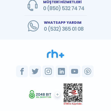
MÜŞTERİ HİZMETLERİ
0 (850) 532 74 74
WHATSAPP YARDIM
0 (532) 365 01 08