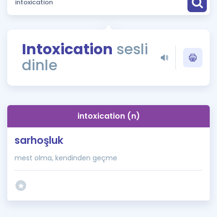
Puan Hesaplama
Rehberlik Aracı
Intoxication
sesli
ÖSYM Sınav Takvimi
dinle
Kampanyalar
Blog
intoxication (n)
İngilizce Gramer
sarhoşluk
mest olma, kendinden geçme