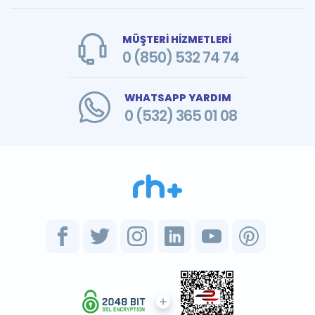
MÜŞTERİ HİZMETLERİ
0 (850) 532 74 74
WHATSAPP YARDIM
0 (532) 365 01 08