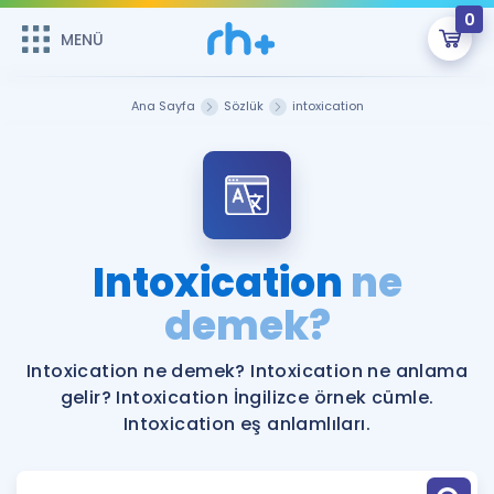
0
MENÜ
MENÜ
Üye Girişi
Ana Sayfa
Sözlük
intoxication
Online Dersler
Sepetin Şu An Boş.
Çalışma Paketleri
Remzi Hoca ile seni sınava hazırlayacak onlarca eğitim seni
bekliyor!
Kitaplar ve Kaynaklar
GİRİŞ YAP
Intoxication
ne
Katılımcı Görüşleri
demek?
Şifremi Hatırlamıyorum
ÜYE DEĞİLİM
Faydalı Araçlar
Intoxication ne demek? Intoxication ne anlama
gelir? Intoxication İngilizce örnek cümle.
Ücretsiz Kaynaklar
Blog
İngilizce Gramer
Intoxication eş anlamlıları.
Hakkımızda
Kariyer
Sözlük
Soru & Cevap
İletişim