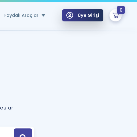
0
Faydalı Araçlar
Üye Girişi
klar
n Ücretsiz Kaynaklar
 için Özel Sözlük
Sepetin Şu An Boş.
ma
uan Hesaplama Aracı
i Hoca ile seni sınava hazırlayacak onlarca eğitim seni bekliyor!
Şifremi Hatırlamıyorum
GİRİŞ YAP
ocular
azırlananlar için Öneriler
kvimi
ÜYE DEĞİLİM
arı Tek Takvimde