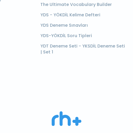
e
The Ultimate Vocabulary Builder
YDS - YÖKDİL Kelime Defteri
YDS Deneme Sınavları
YDS-YÖKDİL Soru Tipleri
YDT Deneme Seti - YKSDİL Deneme Seti
| Set 1