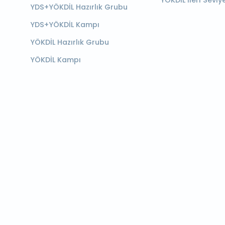
YÖKDİL İleri Seviy
YDS+YÖKDİL Hazırlık Grubu
YDS+YÖKDİL Kampı
YÖKDİL Hazırlık Grubu
YÖKDİL Kampı