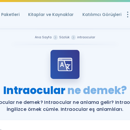
Paketleri
Kitaplar ve Kaynaklar
Katılımcı Görüşleri
Ücretsiz Kayna
Ana Sayfa
Sözlük
intraocular
YDS ve YÖKDİL içi
Sözlük
İngilizce Sınavları
Puan Hesapla
Intraocular
ne demek?
YDS ve YÖKDİL P
Remz
Rehberlik Aracı
ocular ne demek? Intraocular ne anlama gelir? Intra
YDS ve YÖKDİL'e H
İngilizce örnek cümle. Intraocular eş anlamlıları.
ÖSYM Sınav Ta
Tüm ÖSYM Sınavl