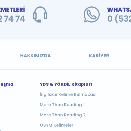
ZMETLERİ
WHATSA
 74 74
0 (53
HAKKIMIZDA
KARIYER
alışma
YDS & YÖKDİL Kitapları
İngilizce Kelime Bulmacası
More Than Reading 1
More Than Reading 2
ÖSYM Kelimeleri