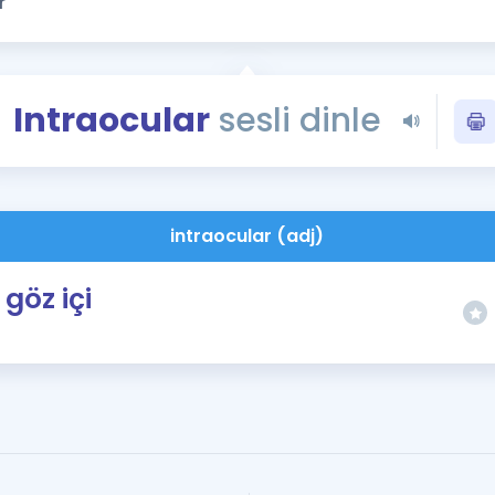
Kampanyalar
Eğitim ve Kitaplar
Blog
Intraocular
sesli dinle
YDS - YÖKDİL Tüm S
İngilizce Gram
İngilizce Gramer
intraocular (adj)
göz içi