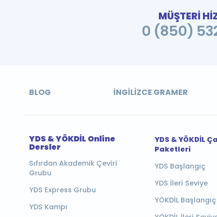
MÜŞTERİ Hİ
0 (850) 532
BLOG
İNGILIZCE GRAMER
YDS & YÖKDİL Online
YDS & YÖKDİL Ç
Dersler
Paketleri
Sıfırdan Akademik Çeviri
YDS Başlangıç
Grubu
YDS İleri Seviye
YDS Express Grubu
YÖKDİL Başlangıç
YDS Kampı