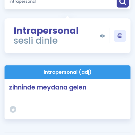
Puan Hesaplama
Rehberlik Aracı
Intrapersonal
ÖSYM Sınav Takvimi
sesli dinle
Kampanyalar
Blog
intrapersonal (adj)
İngilizce Gramer
zihninde meydana gelen