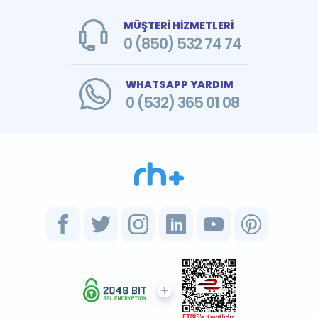
MÜŞTERİ HİZMETLERİ
0 (850) 532 74 74
WHATSAPP YARDIM
0 (532) 365 01 08