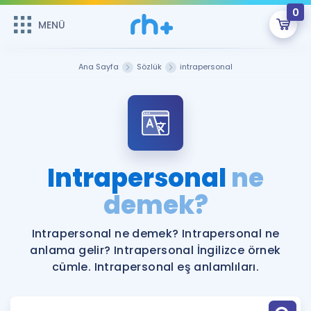
0
MENÜ
MENÜ
Üye Girişi
Ana Sayfa
Sözlük
intrapersonal
Online Dersler
Sepetin Şu An Boş.
Çalışma Paketleri
Remzi Hoca ile seni sınava hazırlayacak onlarca eğitim seni
bekliyor!
Kitaplar ve Kaynaklar
GİRİŞ YAP
Intrapersonal
ne
Katılımcı Görüşleri
demek?
Şifremi Hatırlamıyorum
ÜYE DEĞİLİM
Faydalı Araçlar
Intrapersonal ne demek? Intrapersonal ne
anlama gelir? Intrapersonal İngilizce örnek
Ücretsiz Kaynaklar
Blog
İngilizce Gramer
cümle. Intrapersonal eş anlamlıları.
Hakkımızda
Kariyer
Sözlük
Soru & Cevap
İletişim