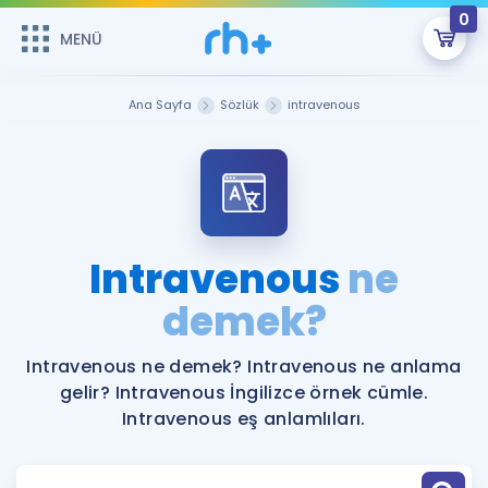
0
MENÜ
MENÜ
Üye Girişi
Ana Sayfa
Sözlük
intravenous
Online Dersler
Sepetin Şu An Boş.
Çalışma Paketleri
Remzi Hoca ile seni sınava hazırlayacak onlarca eğitim seni
bekliyor!
Kitaplar ve Kaynaklar
GİRİŞ YAP
Intravenous
ne
Katılımcı Görüşleri
demek?
Şifremi Hatırlamıyorum
ÜYE DEĞİLİM
Faydalı Araçlar
Intravenous ne demek? Intravenous ne anlama
gelir? Intravenous İngilizce örnek cümle.
Ücretsiz Kaynaklar
Blog
İngilizce Gramer
Intravenous eş anlamlıları.
Hakkımızda
Kariyer
Sözlük
Soru & Cevap
İletişim