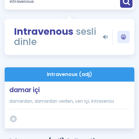
Puan Hesaplama
Rehberlik Aracı
Intravenous
sesli
ÖSYM Sınav Takvimi
dinle
Kampanyalar
Blog
intravenous (adj)
İngilizce Gramer
damar içi
damardan, damardan verilen, ven içi, intravenöz