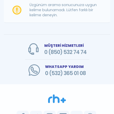
Puan Hesaplama
Üzgünüm arama sonucunuza uygun
kelime bulunamadı. Lütfen farklı bir
kelime deneyin.
Rehberlik Aracı
ÖSYM Sınav Takvimi
Kampanyalar
MÜŞTERİ HİZMETLERİ
Blog
0 (850) 532 74 74
İngilizce Gramer
WHATSAPP YARDIM
0 (532) 365 01 08