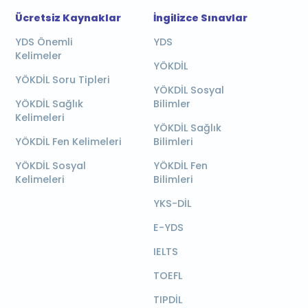
Ücretsiz Kaynaklar
İngilizce Sınavlar
YDS Önemli
YDS
Kelimeler
YÖKDİL
YÖKDİL Soru Tipleri
YÖKDİL Sosyal
YÖKDİL Sağlık
Bilimler
Kelimeleri
YÖKDİL Sağlık
YÖKDİL Fen Kelimeleri
Bilimleri
YÖKDİL Sosyal
YÖKDİL Fen
Kelimeleri
Bilimleri
YKS-DİL
E-YDS
IELTS
TOEFL
TIPDİL