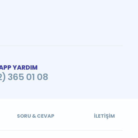
PP YARDIM
2) 365 01 08
SORU & CEVAP
İLETIŞIM