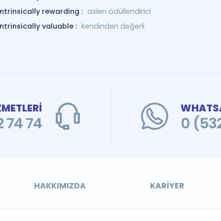
intrinsically rewarding :
aslen ödüllendirici
intrinsically valuable :
kendinden değerli
ZMETLERİ
WHATSA
 74 74
0 (53
HAKKIMIZDA
KARIYER