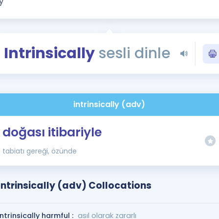
Kampanyalar
Eğitim ve Kitaplar
Blog
Intrinsically
sesli dinle
YDS - YÖKDİL Tüm S
İngilizce Gram
İngilizce Gramer
intrinsically (adv)
doğası itibariyle
tabiatı gereği, özünde
Intrinsically (adv) Collocations
intrinsically harmful :
asıl olarak zararlı