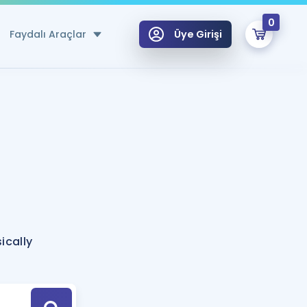
0
Faydalı Araçlar
Üye Girişi
klar
n Ücretsiz Kaynaklar
 için Özel Sözlük
Sepetin Şu An Boş.
ma
uan Hesaplama Aracı
i Hoca ile seni sınava hazırlayacak onlarca eğitim seni bekliyor!
Şifremi Hatırlamıyorum
GİRİŞ YAP
ically
azırlananlar için Öneriler
kvimi
ÜYE DEĞİLİM
arı Tek Takvimde