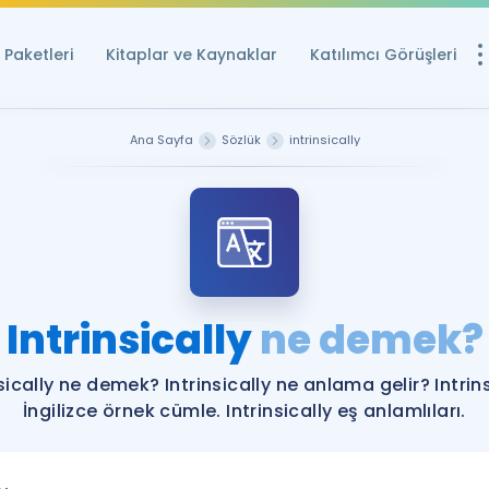
Paketleri
Kitaplar ve Kaynaklar
Katılımcı Görüşleri
Ücretsiz Kayna
Ana Sayfa
Sözlük
intrinsically
YDS ve YÖKDİL içi
Sözlük
İngilizce Sınavları
Puan Hesapla
Intrinsically
ne demek?
YDS ve YÖKDİL P
Remz
Rehberlik Aracı
nsically ne demek? Intrinsically ne anlama gelir? Intrins
YDS ve YÖKDİL'e H
İngilizce örnek cümle. Intrinsically eş anlamlıları.
ÖSYM Sınav Ta
Tüm ÖSYM Sınavl