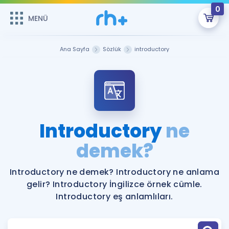
0
MENÜ
MENÜ
Üye Girişi
Ana Sayfa
Sözlük
introductory
Online Dersler
Sepetin Şu An Boş.
Çalışma Paketleri
Remzi Hoca ile seni sınava hazırlayacak onlarca eğitim seni
bekliyor!
Kitaplar ve Kaynaklar
GİRİŞ YAP
Introductory
ne
Katılımcı Görüşleri
demek?
Şifremi Hatırlamıyorum
ÜYE DEĞİLİM
Faydalı Araçlar
Introductory ne demek? Introductory ne anlama
gelir? Introductory İngilizce örnek cümle.
Ücretsiz Kaynaklar
Blog
İngilizce Gramer
Introductory eş anlamlıları.
Hakkımızda
Kariyer
Sözlük
Soru & Cevap
İletişim