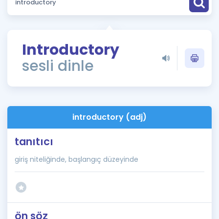
Puan Hesaplama
Rehberlik Aracı
Introductory
ÖSYM Sınav Takvimi
sesli dinle
Kampanyalar
Blog
introductory (adj)
İngilizce Gramer
tanıtıcı
giriş niteliğinde, başlangıç düzeyinde
ön söz