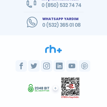
0 (850) 532 74 74
WHATSAPP YARDIM
0 (532) 365 01 08