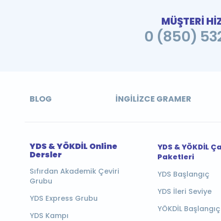
MÜŞTERİ Hİ
0 (850) 532
BLOG
İNGILIZCE GRAMER
YDS & YÖKDİL Online
YDS & YÖKDİL Ç
Dersler
Paketleri
Sıfırdan Akademik Çeviri
YDS Başlangıç
Grubu
YDS İleri Seviye
YDS Express Grubu
YÖKDİL Başlangıç
YDS Kampı