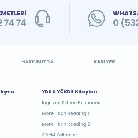
ZMETLERİ
WHATSA
 74 74
0 (53
HAKKIMIZDA
KARIYER
alışma
YDS & YÖKDİL Kitapları
İngilizce Kelime Bulmacası
More Than Reading 1
More Than Reading 2
ÖSYM Kelimeleri