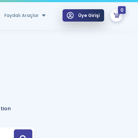
0
Faydalı Araçlar
Üye Girişi
klar
n Ücretsiz Kaynaklar
 için Özel Sözlük
Sepetin Şu An Boş.
ma
uan Hesaplama Aracı
i Hoca ile seni sınava hazırlayacak onlarca eğitim seni bekliyor!
Şifremi Hatırlamıyorum
GİRİŞ YAP
ation
azırlananlar için Öneriler
kvimi
ÜYE DEĞİLİM
arı Tek Takvimde