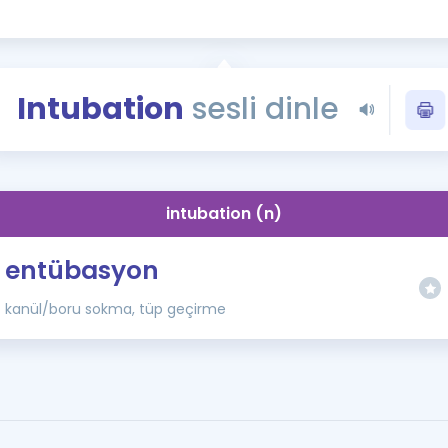
Kampanyalar
Eğitim ve Kitaplar
Blog
Intubation
sesli dinle
YDS - YÖKDİL Tüm S
İngilizce Gram
İngilizce Gramer
intubation (n)
entübasyon
kanül/boru sokma, tüp geçirme