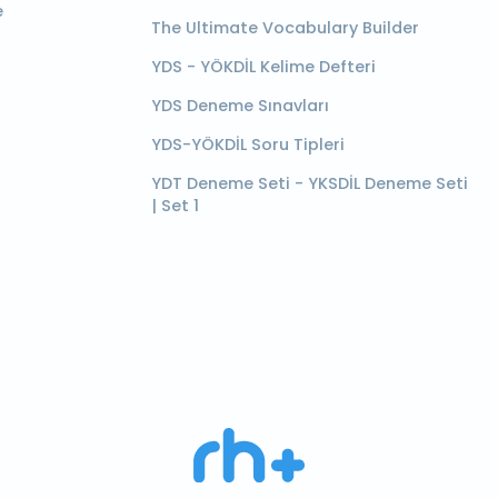
e
The Ultimate Vocabulary Builder
YDS - YÖKDİL Kelime Defteri
YDS Deneme Sınavları
YDS-YÖKDİL Soru Tipleri
YDT Deneme Seti - YKSDİL Deneme Seti
| Set 1