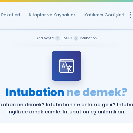
Paketleri
Kitaplar ve Kaynaklar
Katılımcı Görüşleri
Ücretsiz Kayna
Ana Sayfa
Sözlük
intubation
YDS ve YÖKDİL içi
Sözlük
İngilizce Sınavları
Puan Hesapla
Intubation
ne demek?
YDS ve YÖKDİL P
Remz
Rehberlik Aracı
bation ne demek? Intubation ne anlama gelir? Intub
YDS ve YÖKDİL'e H
İngilizce örnek cümle. Intubation eş anlamlıları.
ÖSYM Sınav Ta
Tüm ÖSYM Sınavl