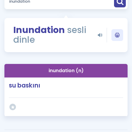
Puan Hesaplama
Rehberlik Aracı
Inundation
sesli
ÖSYM Sınav Takvimi
dinle
Kampanyalar
Blog
inundation (n)
İngilizce Gramer
su baskını