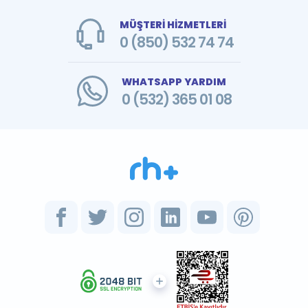
MÜŞTERİ HİZMETLERİ
0 (850) 532 74 74
WHATSAPP YARDIM
0 (532) 365 01 08