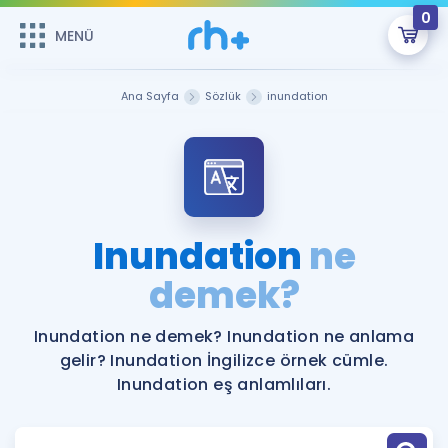
0
MENÜ
MENÜ
Üye Girişi
Ana Sayfa
Sözlük
inundation
Online Dersler
Sepetin Şu An Boş.
Çalışma Paketleri
Remzi Hoca ile seni sınava hazırlayacak onlarca eğitim seni
bekliyor!
Kitaplar ve Kaynaklar
GİRİŞ YAP
Inundation
ne
Katılımcı Görüşleri
demek?
Şifremi Hatırlamıyorum
ÜYE DEĞİLİM
Faydalı Araçlar
Inundation ne demek? Inundation ne anlama
gelir? Inundation İngilizce örnek cümle.
Ücretsiz Kaynaklar
Blog
İngilizce Gramer
Inundation eş anlamlıları.
Hakkımızda
Kariyer
Sözlük
Soru & Cevap
İletişim