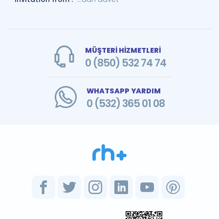
MÜŞTERİ HİZMETLERİ
0 (850) 532 74 74
WHATSAPP YARDIM
0 (532) 365 01 08