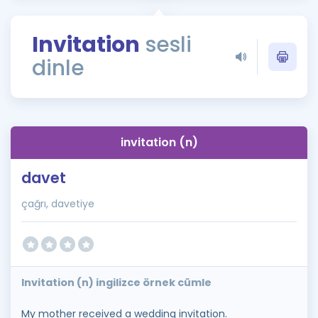
Puan Hesaplama
Invitation
sesli
Rehberlik Aracı
dinle
ÖSYM Sınav Takvimi
Kampanyalar
Blog
invitation (n)
İngilizce Gramer
davet
çağrı, davetiye
Invitation (n) ingilizce örnek cümle
My mother received a wedding invitation.