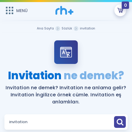
0
MENÜ
MENÜ
Üye Girişi
Ana Sayfa
Sözlük
invitation
Online Dersler
Sepetin Şu An Boş.
Çalışma Paketleri
Remzi Hoca ile seni sınava hazırlayacak onlarca eğitim seni
bekliyor!
Kitaplar ve Kaynaklar
GİRİŞ YAP
Invitation
ne demek?
Katılımcı Görüşleri
Şifremi Hatırlamıyorum
Invitation ne demek? Invitation ne anlama gelir?
Invitation İngilizce örnek cümle. Invitation eş
ÜYE DEĞİLİM
Faydalı Araçlar
anlamlıları.
Ücretsiz Kaynaklar
Blog
İngilizce Gramer
Hakkımızda
Kariyer
Sözlük
Soru & Cevap
İletişim