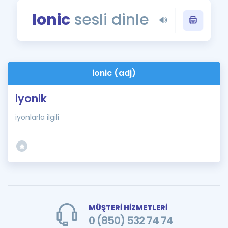
Puan Hesaplama
Ionic
sesli dinle
Rehberlik Aracı
ÖSYM Sınav Takvimi
ionic (adj)
Kampanyalar
iyonik
Blog
iyonlarla ilgili
İngilizce Gramer
MÜŞTERİ HİZMETLERİ
0 (850) 532 74 74