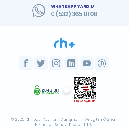
WHATSAPP YARDIM
0 (532) 365 01 08
© 2026 Rh Pozitif Yayıncılık Danışmanlık Ve Eğitim Öğretim
Hizmetleri Sanayi Ticaret Ltd. Şti.