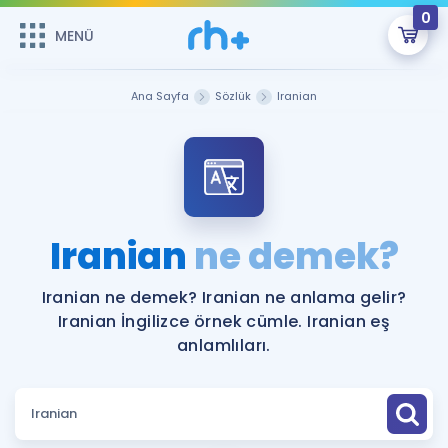
0
MENÜ
MENÜ
Üye Girişi
Ana Sayfa
Sözlük
Iranian
Online Dersler
Sepetin Şu An Boş.
Çalışma Paketleri
Remzi Hoca ile seni sınava hazırlayacak onlarca eğitim seni
bekliyor!
Kitaplar ve Kaynaklar
GİRİŞ YAP
Iranian
ne demek?
Katılımcı Görüşleri
Şifremi Hatırlamıyorum
Iranian ne demek? Iranian ne anlama gelir?
Iranian İngilizce örnek cümle. Iranian eş
ÜYE DEĞİLİM
Faydalı Araçlar
anlamlıları.
Ücretsiz Kaynaklar
Blog
İngilizce Gramer
Hakkımızda
Kariyer
Sözlük
Soru & Cevap
İletişim