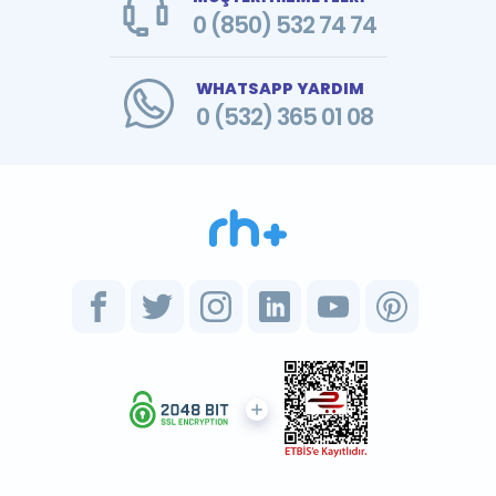
0 (850) 532 74 74
WHATSAPP YARDIM
0 (532) 365 01 08