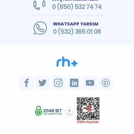
0 (850) 532 74 74
WHATSAPP YARDIM
0 (532) 365 01 08