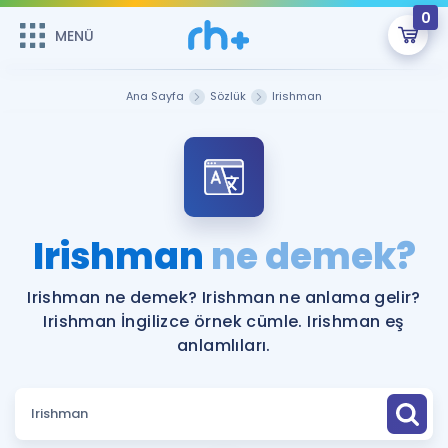
0
MENÜ
MENÜ
Üye Girişi
Ana Sayfa
Sözlük
Irishman
Online Dersler
Sepetin Şu An Boş.
Çalışma Paketleri
Remzi Hoca ile seni sınava hazırlayacak onlarca eğitim seni
bekliyor!
Kitaplar ve Kaynaklar
GİRİŞ YAP
Irishman
ne demek?
Katılımcı Görüşleri
Şifremi Hatırlamıyorum
Irishman ne demek? Irishman ne anlama gelir?
Irishman İngilizce örnek cümle. Irishman eş
ÜYE DEĞİLİM
Faydalı Araçlar
anlamlıları.
Ücretsiz Kaynaklar
Blog
İngilizce Gramer
Hakkımızda
Kariyer
Sözlük
Soru & Cevap
İletişim