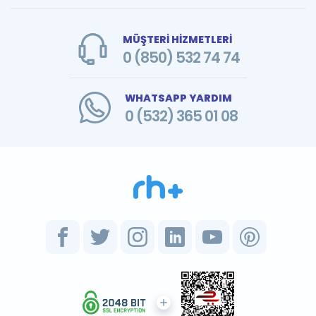
MÜŞTERİ HİZMETLERİ
0 (850) 532 74 74
WHATSAPP YARDIM
0 (532) 365 01 08