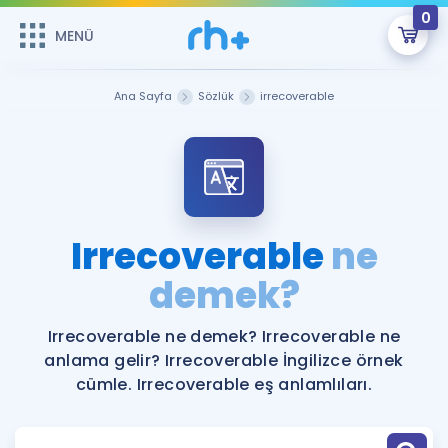
0
MENÜ
MENÜ
Üye Girişi
Ana Sayfa
Sözlük
irrecoverable
Online Dersler
Sepetin Şu An Boş.
Çalışma Paketleri
Remzi Hoca ile seni sınava hazırlayacak onlarca eğitim seni
bekliyor!
Kitaplar ve Kaynaklar
GİRİŞ YAP
Irrecoverable
ne
Katılımcı Görüşleri
demek?
Şifremi Hatırlamıyorum
ÜYE DEĞİLİM
Faydalı Araçlar
Irrecoverable ne demek? Irrecoverable ne
anlama gelir? Irrecoverable İngilizce örnek
Ücretsiz Kaynaklar
Blog
İngilizce Gramer
cümle. Irrecoverable eş anlamlıları.
Hakkımızda
Kariyer
Sözlük
Soru & Cevap
İletişim