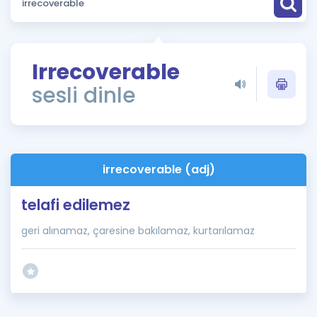
Puan Hesaplama
Rehberlik Aracı
Irrecoverable
ÖSYM Sınav Takvimi
sesli dinle
Kampanyalar
Blog
irrecoverable (adj)
İngilizce Gramer
telafi edilemez
geri alınamaz, çaresine bakılamaz, kurtarılamaz