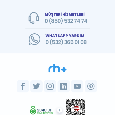
MÜŞTERİ HİZMETLERİ
0 (850) 532 74 74
WHATSAPP YARDIM
0 (532) 365 01 08