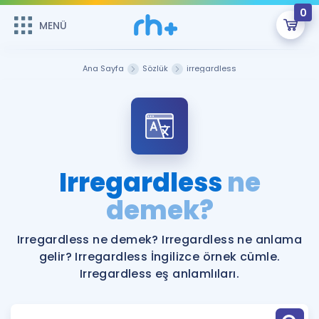
0
MENÜ
MENÜ
Üye Girişi
Ana Sayfa
Sözlük
irregardless
Online Dersler
Sepetin Şu An Boş.
Çalışma Paketleri
Remzi Hoca ile seni sınava hazırlayacak onlarca eğitim seni
bekliyor!
Kitaplar ve Kaynaklar
GİRİŞ YAP
Irregardless
ne
Katılımcı Görüşleri
demek?
Şifremi Hatırlamıyorum
ÜYE DEĞİLİM
Faydalı Araçlar
Irregardless ne demek? Irregardless ne anlama
gelir? Irregardless İngilizce örnek cümle.
Ücretsiz Kaynaklar
Blog
İngilizce Gramer
Irregardless eş anlamlıları.
Hakkımızda
Kariyer
Sözlük
Soru & Cevap
İletişim