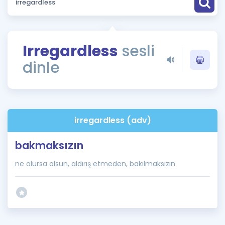
Puan Hesaplama
Rehberlik Aracı
Irregardless
sesli
ÖSYM Sınav Takvimi
dinle
Kampanyalar
Blog
irregardless (adv)
İngilizce Gramer
bakmaksızın
ne olursa olsun, aldırış etmeden, bakılmaksızın