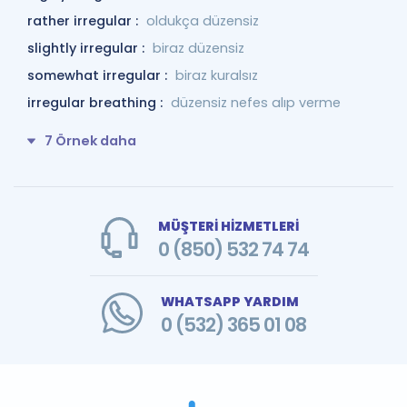
rather irregular :
oldukça düzensiz
slightly irregular :
biraz düzensiz
somewhat irregular :
biraz kuralsız
irregular breathing :
düzensiz nefes alıp verme
7 Örnek daha
MÜŞTERİ HİZMETLERİ
0 (850) 532 74 74
WHATSAPP YARDIM
0 (532) 365 01 08