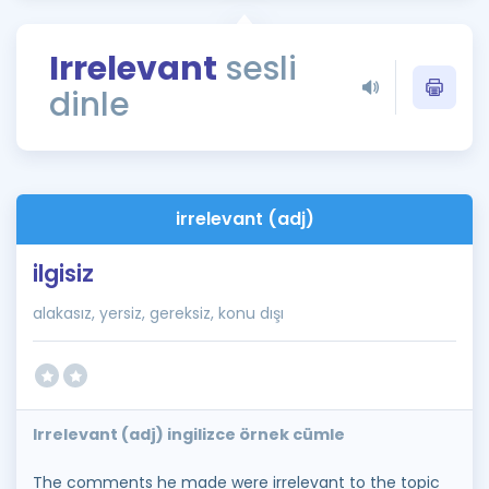
Puan Hesaplama
Irrelevant
sesli
Rehberlik Aracı
dinle
ÖSYM Sınav Takvimi
Kampanyalar
Blog
irrelevant (adj)
İngilizce Gramer
ilgisiz
alakasız, yersiz, gereksiz, konu dışı
Irrelevant (adj) ingilizce örnek cümle
The comments he made were irrelevant to the topic