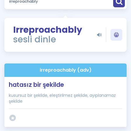
Puan Hesaplama
Rehberlik Aracı
Irreproachably
ÖSYM Sınav Takvimi
sesli dinle
Kampanyalar
Blog
irreproachably (adv)
İngilizce Gramer
hatasız bir şekilde
kusursuz bir şekilde, eleştirilmez şekilde, ayıplanamaz
şekilde