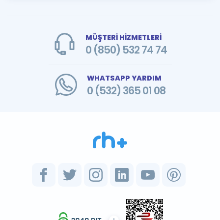
MÜŞTERİ HİZMETLERİ
0 (850) 532 74 74
WHATSAPP YARDIM
0 (532) 365 01 08