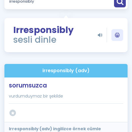
Puan Hesaplama
Rehberlik Aracı
Irresponsibly
ÖSYM Sınav Takvimi
sesli dinle
Kampanyalar
Blog
irresponsibly (adv)
İngilizce Gramer
sorumsuzca
vurdumduymaz bir şekilde
Irresponsibly (adv) ingilizce örnek cümle