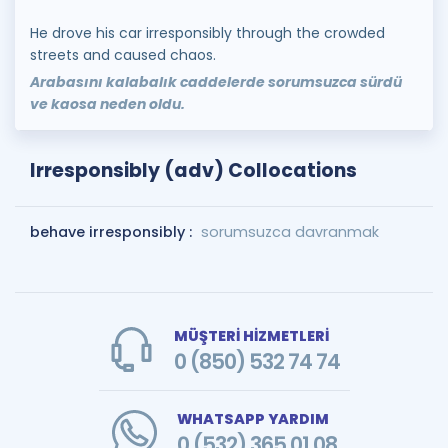
He drove his car irresponsibly through the crowded
streets and caused chaos.
Arabasını kalabalık caddelerde sorumsuzca sürdü
ve kaosa neden oldu.
Irresponsibly (adv) Collocations
behave irresponsibly :
sorumsuzca davranmak
MÜŞTERİ HİZMETLERİ
0 (850) 532 74 74
WHATSAPP YARDIM
0 (532) 365 01 08