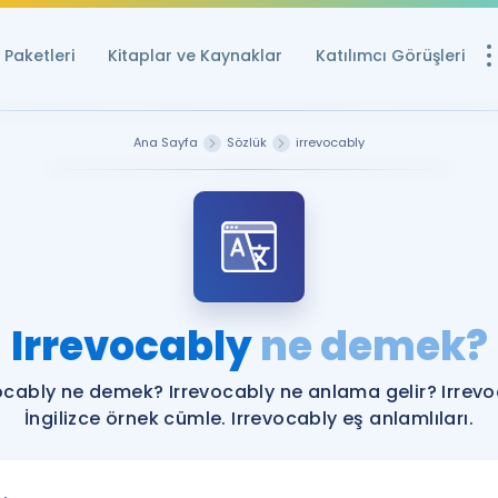
Paketleri
Kitaplar ve Kaynaklar
Katılımcı Görüşleri
Ücretsiz Kayna
Ana Sayfa
Sözlük
irrevocably
YDS ve YÖKDİL içi
Sözlük
İngilizce Sınavları
Puan Hesapla
Irrevocably
ne demek?
YDS ve YÖKDİL P
Remz
Rehberlik Aracı
ocably ne demek? Irrevocably ne anlama gelir? Irrev
YDS ve YÖKDİL'e H
İngilizce örnek cümle. Irrevocably eş anlamlıları.
ÖSYM Sınav Ta
Tüm ÖSYM Sınavl