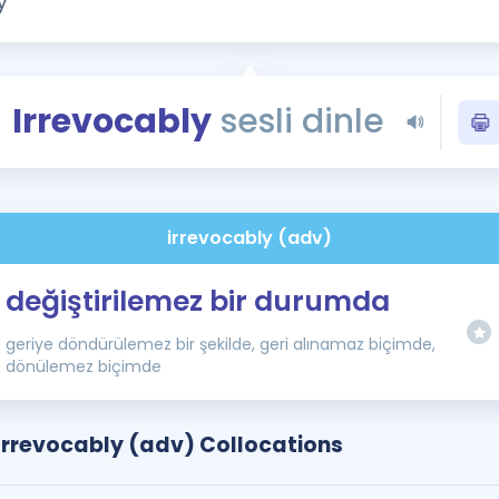
Kampanyalar
Eğitim ve Kitaplar
Blog
Irrevocably
sesli dinle
YDS - YÖKDİL Tüm S
İngilizce Gram
İngilizce Gramer
irrevocably (adv)
değiştirilemez bir durumda
geriye döndürülemez bir şekilde, geri alınamaz biçimde,
dönülemez biçimde
Irrevocably (adv) Collocations