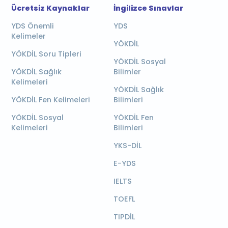
Ücretsiz Kaynaklar
İngilizce Sınavlar
YDS Önemli
YDS
Kelimeler
YÖKDİL
YÖKDİL Soru Tipleri
YÖKDİL Sosyal
YÖKDİL Sağlık
Bilimler
Kelimeleri
YÖKDİL Sağlık
YÖKDİL Fen Kelimeleri
Bilimleri
YÖKDİL Sosyal
YÖKDİL Fen
Kelimeleri
Bilimleri
YKS-DİL
E-YDS
IELTS
TOEFL
TIPDİL