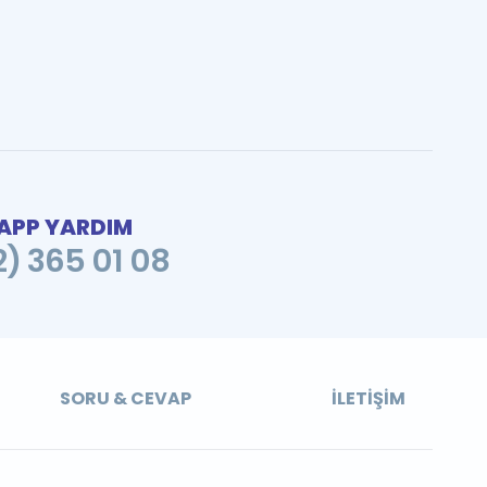
PP YARDIM
2) 365 01 08
SORU & CEVAP
İLETIŞIM