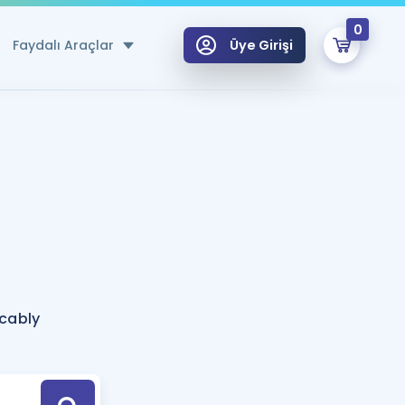
0
Faydalı Araçlar
Üye Girişi
klar
n Ücretsiz Kaynaklar
 için Özel Sözlük
Sepetin Şu An Boş.
ma
uan Hesaplama Aracı
i Hoca ile seni sınava hazırlayacak onlarca eğitim seni bekliyor!
Şifremi Hatırlamıyorum
GİRİŞ YAP
ocably
azırlananlar için Öneriler
kvimi
ÜYE DEĞİLİM
arı Tek Takvimde