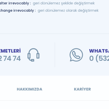
alter irrevocably :
geri dönülemez şekilde değiştirmek
change irrevocably :
geri dönülemez olarak değiştirmek
ZMETLERİ
WHATSA
 74 74
0 (53
HAKKIMIZDA
KARIYER