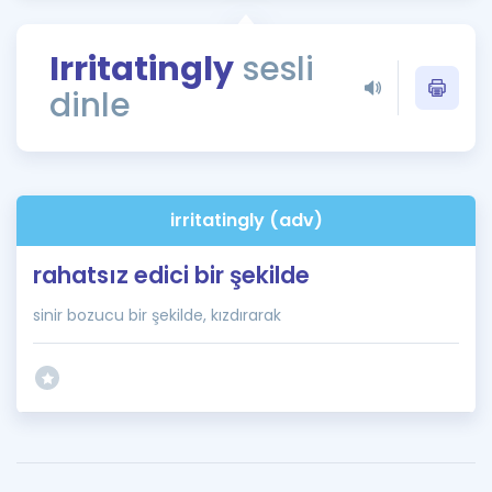
Puan Hesaplama
Irritatingly
sesli
Rehberlik Aracı
dinle
ÖSYM Sınav Takvimi
Kampanyalar
Blog
irritatingly (adv)
İngilizce Gramer
rahatsız edici bir şekilde
sinir bozucu bir şekilde, kızdırarak