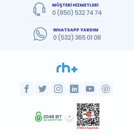
MÜŞTERİ HİZMETLERİ
0 (850) 532 74 74
WHATSAPP YARDIM
0 (532) 365 01 08