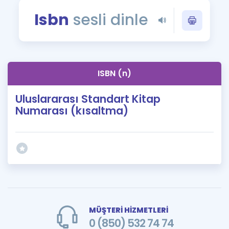
Puan Hesaplama
Isbn
sesli dinle
Rehberlik Aracı
ÖSYM Sınav Takvimi
ISBN (n)
Kampanyalar
Uluslararası Standart Kitap
Blog
Numarası (kısaltma)
İngilizce Gramer
MÜŞTERİ HİZMETLERİ
0 (850) 532 74 74