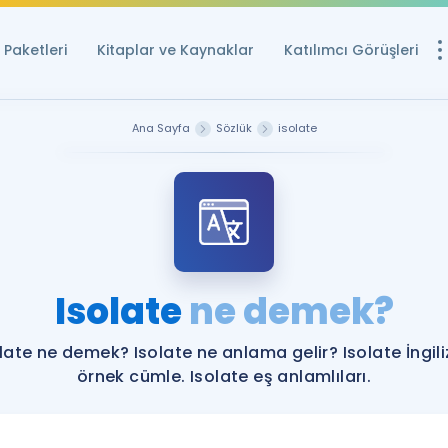
Paketleri
Kitaplar ve Kaynaklar
Katılımcı Görüşleri
Ücretsiz Kayna
Ana Sayfa
Sözlük
isolate
YDS ve YÖKDİL içi
Sözlük
İngilizce Sınavları
Puan Hesapla
Isolate
ne demek?
YDS ve YÖKDİL P
Remz
Rehberlik Aracı
late ne demek? Isolate ne anlama gelir? Isolate İngil
YDS ve YÖKDİL'e H
örnek cümle. Isolate eş anlamlıları.
ÖSYM Sınav Ta
Tüm ÖSYM Sınavl