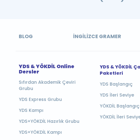
BLOG
İNGILIZCE GRAMER
YDS & YÖKDİL Online
YDS & YÖKDİL Ç
Dersler
Paketleri
Sıfırdan Akademik Çeviri
YDS Başlangıç
Grubu
YDS İleri Seviye
YDS Express Grubu
YÖKDİL Başlangıç
YDS Kampı
YÖKDİL İleri Seviy
YDS+YÖKDİL Hazırlık Grubu
YDS+YÖKDİL Kampı