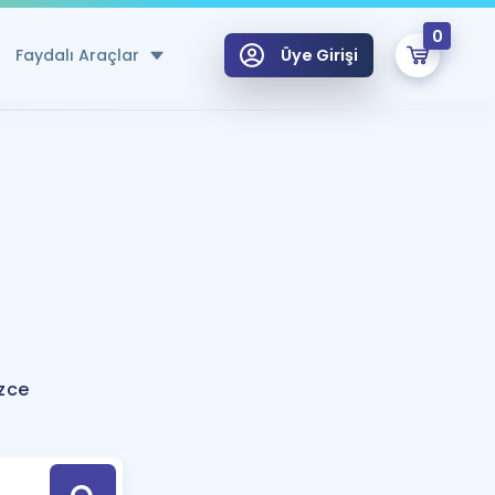
0
Faydalı Araçlar
Üye Girişi
klar
n Ücretsiz Kaynaklar
 için Özel Sözlük
Sepetin Şu An Boş.
ma
uan Hesaplama Aracı
i Hoca ile seni sınava hazırlayacak onlarca eğitim seni bekliyor!
Şifremi Hatırlamıyorum
GİRİŞ YAP
izce
azırlananlar için Öneriler
kvimi
ÜYE DEĞİLİM
arı Tek Takvimde