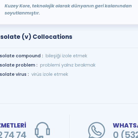
Kuzey Kore, teknolojik olarak dünyanın geri kalanından
soyutlanmıştır.
Isolate (v) Collocations
isolate compound :
bileşiği izole etmek
isolate problem :
problemi yalnız bırakmak
isolate virus :
virüs izole etmek
ZMETLERİ
WHATSA
 74 74
0 (53