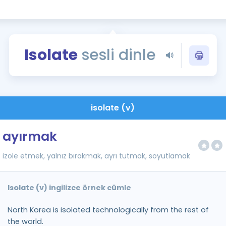
Kampanyalar
Eğitim ve Kitaplar
Blog
Isolate
sesli dinle
YDS - YÖKDİL Tüm S
İngilizce Gram
İngilizce Gramer
isolate (v)
ayırmak
izole etmek, yalnız bırakmak, ayrı tutmak, soyutlamak
Isolate (v) ingilizce örnek cümle
North Korea is isolated technologically from the rest of
the world.